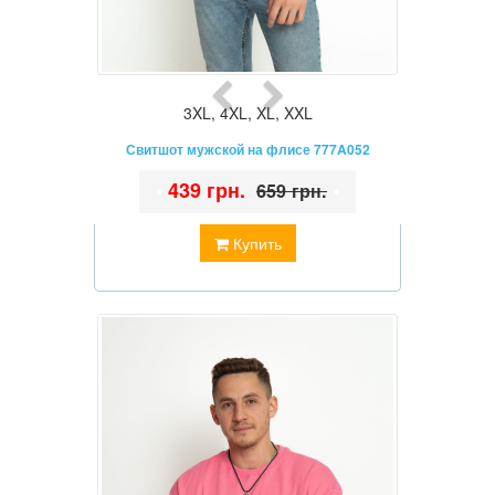
3XL
,
4XL
,
XL
,
XXL
Свитшот мужской на флисе 777A052
•
439 грн.
•
659 грн.
Купить