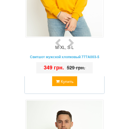
M-XL
,
S-L
Свитшот мужской хлопковый 777A003-5
•
349 грн.
•
529 грн.
Купить