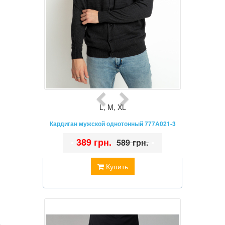
L
,
M
,
XL
Кардиган мужской однотонный 777A021-3
•
389 грн.
•
589 грн.
Купить