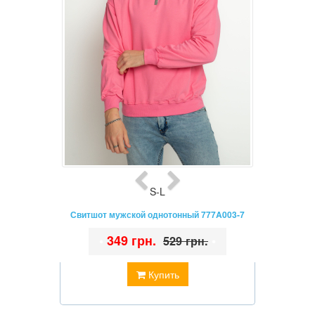
S-L
Свитшот мужской однотонный 777A003-7
•
349 грн.
•
529 грн.
Купить