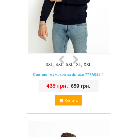
3XL
,
4XL
,
5XL
,
XL
,
XXL
Свитшот мужской на флисе 777A052-1
•
439 грн.
•
659 грн.
Купить