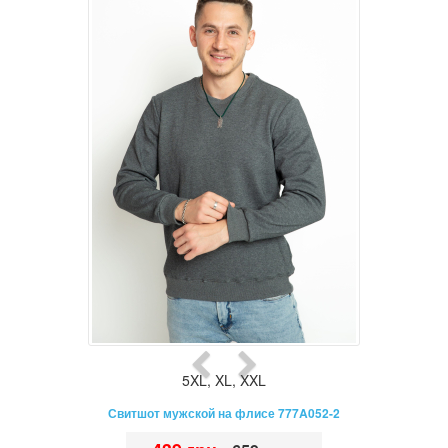
5XL
,
XL
,
XXL
Свитшот мужской на флисе 777A052-2