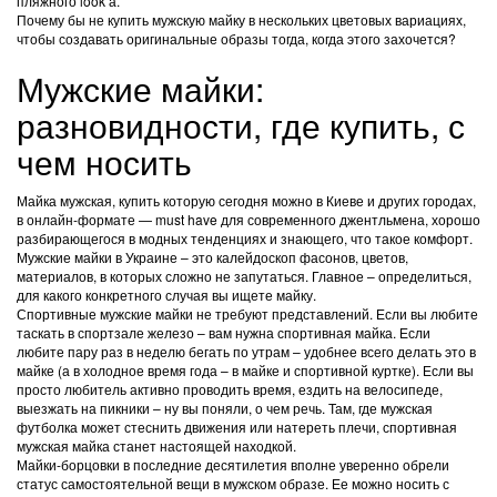
пляжного look’а.
Почему бы не купить мужскую майку в нескольких цветовых вариациях,
чтобы создавать оригинальные образы тогда, когда этого захочется?
Мужские майки:
разновидности, где купить, с
чем носить
Майка мужская, купить которую сегодня можно в Киеве и других городах,
в онлайн-формате — must have для современного джентльмена, хорошо
разбирающегося в модных тенденциях и знающего, что такое комфорт.
Мужские майки в Украине – это калейдоскоп фасонов, цветов,
материалов, в которых сложно не запутаться. Главное – определиться,
для какого конкретного случая вы ищете майку.
Спортивные мужские майки не требуют представлений. Если вы любите
таскать в спортзале железо – вам нужна спортивная майка. Если
любите пару раз в неделю бегать по утрам – удобнее всего делать это в
майке (а в холодное время года – в майке и спортивной куртке). Если вы
просто любитель активно проводить время, ездить на велосипеде,
выезжать на пикники – ну вы поняли, о чем речь. Там, где мужская
футболка может стеснить движения или натереть плечи, спортивная
мужская майка станет настоящей находкой.
Майки-борцовки в последние десятилетия вполне уверенно обрели
статус самостоятельной вещи в мужском образе. Ее можно носить с