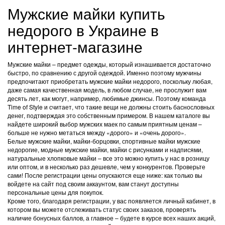
Мужские майки купить
недорого в Украине в
интернет-магазине
Мужские майки – предмет одежды, который изнашивается достаточно
быстро, по сравнению с другой одеждой. Именно поэтому мужчины
предпочитают приобретать мужские майки недорого, поскольку любая,
даже самая качественная модель, в любом случае, не прослужит вам
десять лет, как могут, например, любимые джинсы. Поэтому команда
Time of Style и считает, что такие вещи не должны стоить баснословных
денег, подтверждая это собственным примером. В нашем каталоге вы
найдете широкий выбор мужских маек по самым приятным ценам –
больше не нужно метаться между «дорого» и «очень дорого».
Белые мужские майки, майки-борцовки, спортивные майки мужские
недорогие, модные мужские майки, майки с рисунками и надписями,
натуральные хлопковые майки – все это можно купить у нас в розницу
или оптом, и в несколько раз дешевле, чем у конкурентов. Проверьте
сами! После регистрации цены опускаются еще ниже: как только вы
войдете на сайт под своим аккаунтом, вам станут доступны
персональные цены для покупок.
Кроме того, благодаря регистрации, у вас появляется личный кабинет, в
котором вы можете отслеживать статус своих заказов, проверять
наличие бонусных баллов, а главное – будете в курсе всех наших акций,