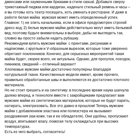
джинсами или зауженными брюками в стиле casual. Добавьте сверху
трикотажный пиджак или кардиган, наденьте стильный ремень и часы –
и вы готовы хоть театр посещать, хоть ужинать в ресторане. И даже в
работе белая майка мужская может иметь определенный успех.
Главное: 1) не злить начальника, если в офисе предусмотрен строгий
дресс-код; 2) белые мужские майки действительно могут иметь бельевой
вид, поэтому будьте внимательны в выборе, дабы не выглядеть так,
словно вы просто забыли надеть рубашку.
Рекомендуем купить мужские майки с принтами, рисунками и
надписями, с круглым и V-образным вырезом, которые тоже уверенно
обретают поклонников. Конечно, для серьезных мероприятий такая
майка будет, скорее всего, не актуальна. Однако, для прогулок, поездок,
пикников, свиданий – отличный вариант!
Хлопковые мужские майки достаточно популярны благодаря
натуральной ткани. Качественные модели имеют, кроме прочего,
правильно обработанные швы и выполняются из достаточно плотного
материала.
Но не стоит грешить и на синтетику: в последнее время наука шагнула
далеко вперед, и технологи вместе с закройщиками предлагают вам
мужские майки из синтетических материалов, которые не будут парить,
натирать, электризовать. Все это давно в прошлом! Теперь мужские
майки с добавлением эластана или полиэстера не вызывают
раздражения (как кожи, так и ее обладателя). Они удобны, пропускают
воздух, впитывают влагу, помогая телу охлаждаться при высоких
температурах.
Есть из чего выбрать, согласитесь!