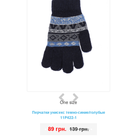
One size
Перчатки унисекс темно-синие/голубые
11P422-1
•
89 грн.
•
139 грн.