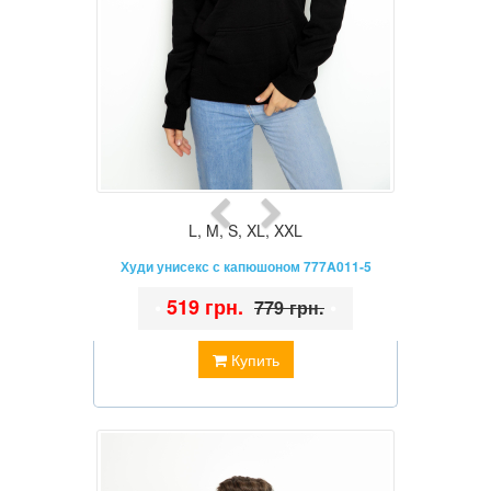
L
,
M
,
S
,
XL
,
XXL
Худи унисекс с капюшоном 777A011-5
•
519 грн.
•
779 грн.
Купить