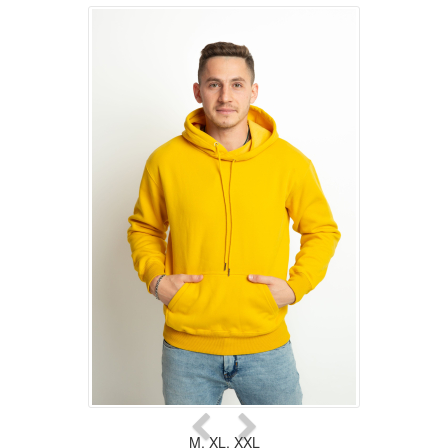
M
,
XL
,
XXL