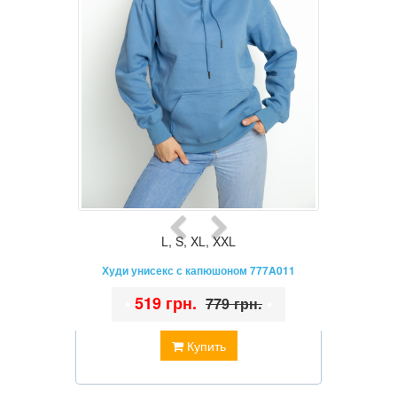
L
,
S
,
XL
,
XXL
Худи унисекс с капюшоном 777A011
•
519 грн.
•
779 грн.
Купить