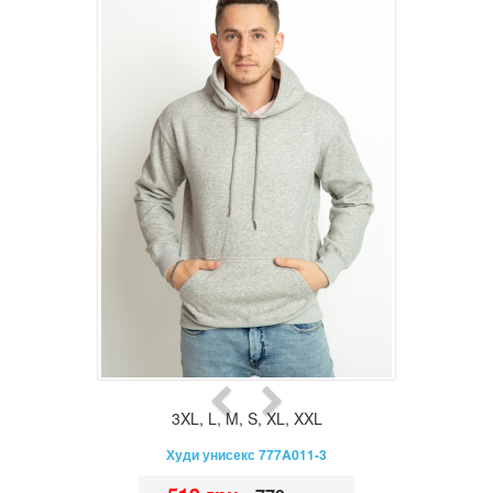
3XL
,
L
,
M
,
S
,
XL
,
XXL
Худи унисекс 777A011-3