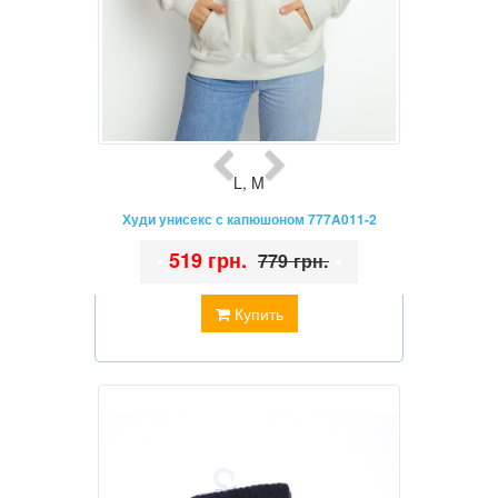
L
,
M
Худи унисекс с капюшоном 777A011-2
•
519 грн.
•
779 грн.
Купить