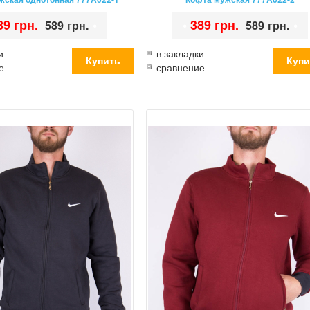
89 грн.
•
•
389 грн.
•
589 грн.
589 грн.
и
в закладки
е
сравнение