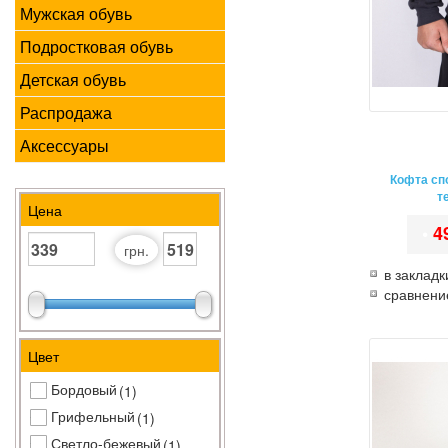
Мужская обувь
Подростковая обувь
Детская обувь
Распродажа
Аксессуары
Кофта сп
т
Цена
•
4
грн.
в закладк
сравнени
Цвет
Бордовый
(1)
Грифельный
(1)
Светло-бежевый
(1)