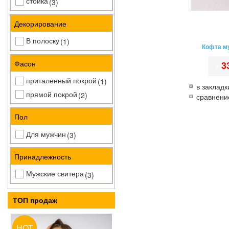
стойка
(3)
Декорирование
В полоску
(1)
Кофта м
Фасон
•
3
приталенный покрой
(1)
в закладк
прямой покрой
(2)
сравнени
Пол
Для мужчин
(3)
Принадлежность
Мужские свитера
(3)
ТОП продаж
HOT