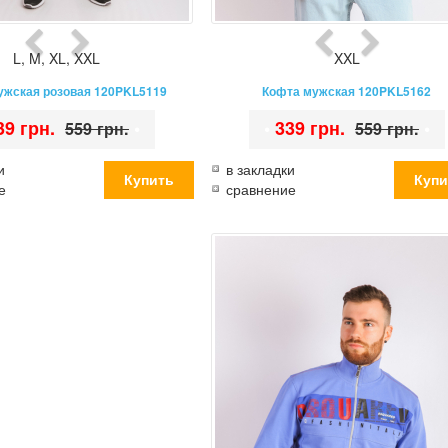
L
,
M
,
XL
,
XXL
XXL
ужская розовая 120PKL5119
Кофта мужская 120PKL5162
39 грн.
•
•
339 грн.
•
559 грн.
559 грн.
и
в закладки
е
сравнение