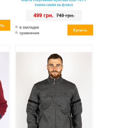
темно-синяя на флисе
•
499 грн.
•
749 грн.
в закладки
сравнение