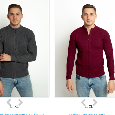
L
,
XL
L
,
XL
жская однотонная 777A022-1
Кофта мужская 777A022-2