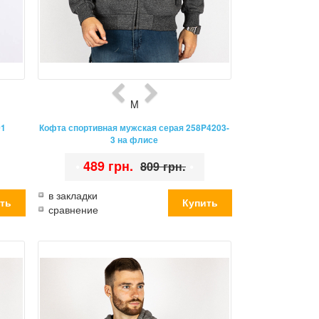
M
01
Кофта спортивная мужская серая 258P4203-
3 на флисе
•
489 грн.
•
809 грн.
в закладки
сравнение