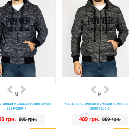
M
M
ртивная мужская темно-синяя
Кофта спортивная мужская темно-с
258P4200-1
258P4200-2
89 грн.
•
•
489 грн.
•
809 грн.
809 грн.