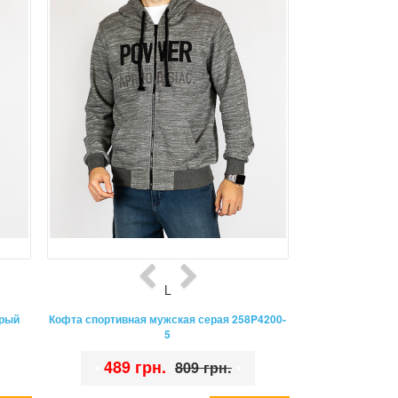
L
ерый
Кофта спортивная мужская серая 258P4200-
5
•
489 грн.
•
809 грн.