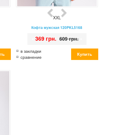
XXL
Кофта мужская 120PKL5168
•
369 грн.
•
609 грн.
в закладки
сравнение