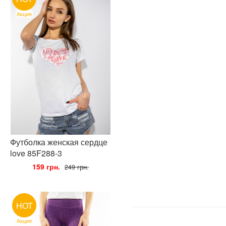
Акция
Футболка женская сердце
love 85F288-3
•
159 грн.
•
249 грн.
HOT
Акция