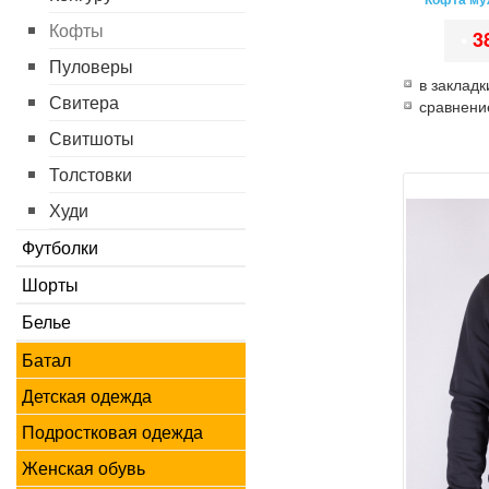
Кофты
•
3
Пуловеры
в закладк
Свитера
сравнени
Свитшоты
Толстовки
Худи
Футболки
Шорты
Белье
Батал
Детская одежда
Подростковая одежда
Женская обувь