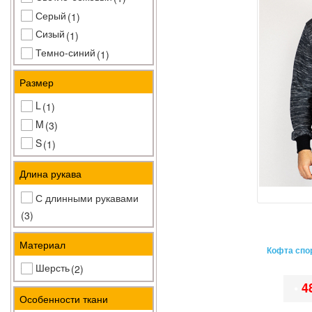
Серый
(1)
Сизый
(1)
Темно-синий
(1)
Чернильный
(1)
Размер
Черный
(2)
L
(1)
M
(3)
S
(1)
Длина рукава
С длинными рукавами
(3)
Материал
Кофта спо
Шерсть
(2)
•
4
Особенности ткани