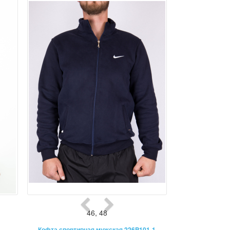
46
,
48
Кофта спортивная мужская 226P101-1