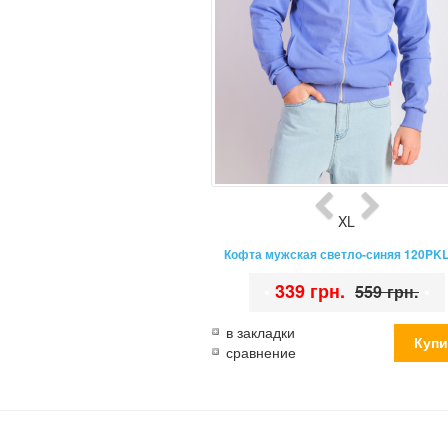
XL
Кофта мужская светло-синяя 120PK
•
339 грн.
•
559 грн.
в закладки
сравнение