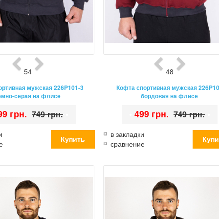
54
48
ортивная мужская 226P101-3
Кофта спортивная мужская 226P1
емно-серая на флисе
бордовая на флисе
99 грн.
•
•
499 грн.
•
749 грн.
749 грн.
и
в закладки
е
сравнение