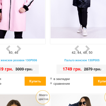
40
,
46
42
,
44
,
48
,
50
 женское розовое 130P006
Пальто женское 130P005
19 грн.
•
•
1749 грн.
•
3009 грн.
2879 грн.
и
в закладки
е
сравнение
Много
цветов