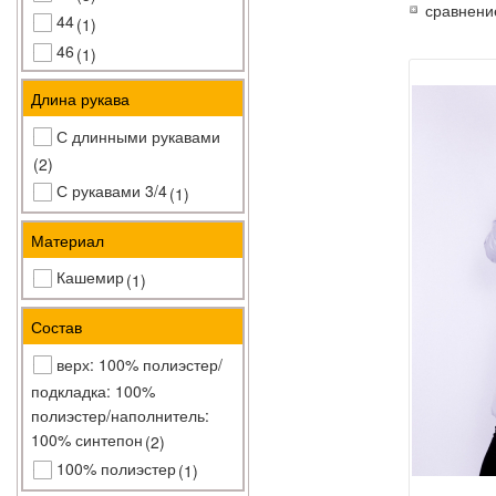
сравнени
44
(1)
46
(1)
48
(2)
Длина рукава
M-L
(1)
С длинными рукавами
(2)
С рукавами 3/4
(1)
Материал
Кашемир
(1)
Состав
верх: 100% полиэстер/
подкладка: 100%
полиэстер/наполнитель:
100% синтепон
(2)
100% полиэстер
(1)