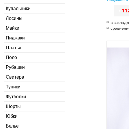
Купальники
•
11
Лосины
в закладк
Майки
сравнени
Пиджаки
Платья
Поло
Рубашки
Свитера
Туники
Футболки
Шорты
Юбки
Белье