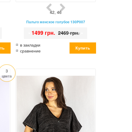
42
,
46
Пальто женское голубое 130P007
•
1499 грн.
•
2469 грн.
в закладки
сравнение
3
цвета