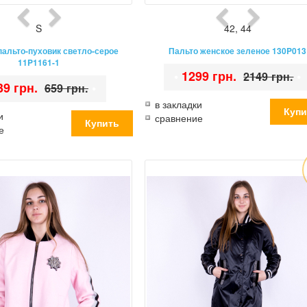
S
42
,
44
пальто-пуховик светло-серое
Пальто женское зеленое 130P013
11P1161-1
•
1299 грн.
•
2149 грн.
39 грн.
•
659 грн.
в закладки
и
сравнение
е