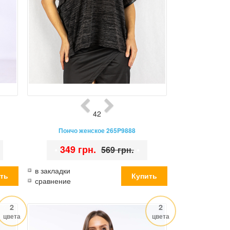
42
Пончо женское 265P9888
•
349 грн.
•
569 грн.
в закладки
сравнение
2
2
цвета
цвета