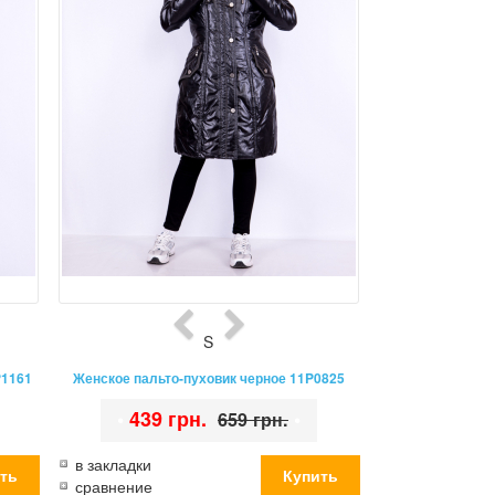
S
P1161
Женское пальто-пуховик черное 11P0825
•
439 грн.
•
659 грн.
в закладки
сравнение