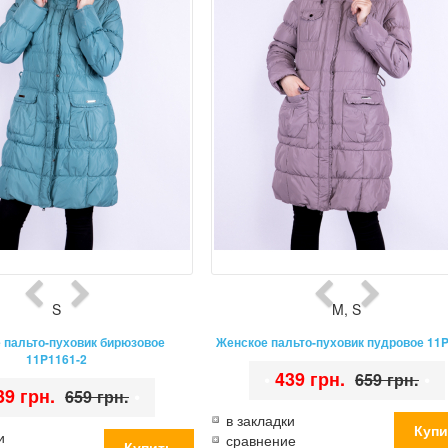
S
M
,
S
 пальто-пуховик бирюзовое
Женское пальто-пуховик пудровое 11
11P1161-2
•
439 грн.
•
659 грн.
39 грн.
•
659 грн.
в закладки
и
сравнение