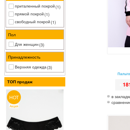
приталенный покрой
(1)
прямой покрой
(1)
свободный покрой
(1)
Пол
Для женщин
(3)
Принадлежность
Верхняя одежда
(3)
Пальто
ТОП продаж
•
18
в закладк
HOT
сравнени
Акция