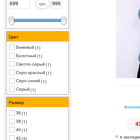
грн.
Цвет
Бежевый
(1)
Болотный
(1)
Светло-серый
(1)
Серо-красный
(1)
Серо-синий
(1)
Серый
(1)
Темно-синий
(1)
Размер
Черно-серый
(1)
Женское
36
(1)
Черный
(1)
38
(1)
•
4
40
(1)
в закладк
42
(3)