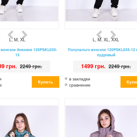
L
,
M
,
XL
L
,
M
,
XL
,
XXL
 женское бежевое 120PSKL035-
Полупальто женское 120PSKL035-12 
13
пудровый
99 грн.
•
•
1499 грн.
•
2249 грн.
2249 грн.
и
в закладки
е
сравнение