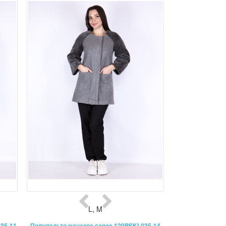
L
,
M
35-11
Полупальто женское серое 120PSKL035-14