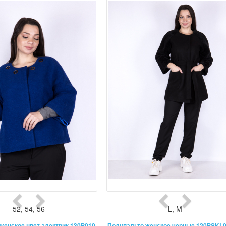
52
,
54
,
56
L
,
M
женское цвет электрик 130P010
Полупальто женское черные 120PSKL0