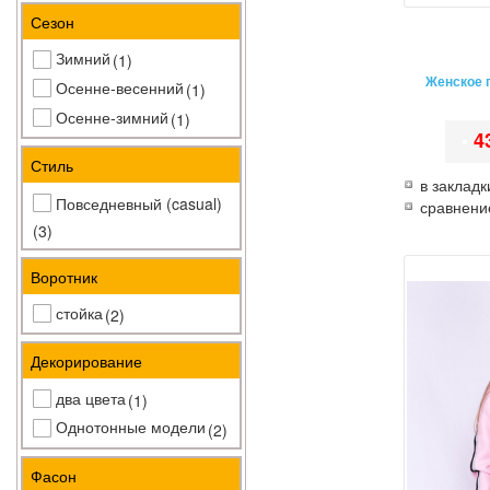
Сезон
Зимний
(1)
Женское 
Осенне-весенний
(1)
Осенне-зимний
(1)
•
4
Стиль
в закладк
Повседневный (casual)
сравнени
(3)
Воротник
стойка
(2)
Декорирование
два цвета
(1)
Однотонные модели
(2)
Фасон