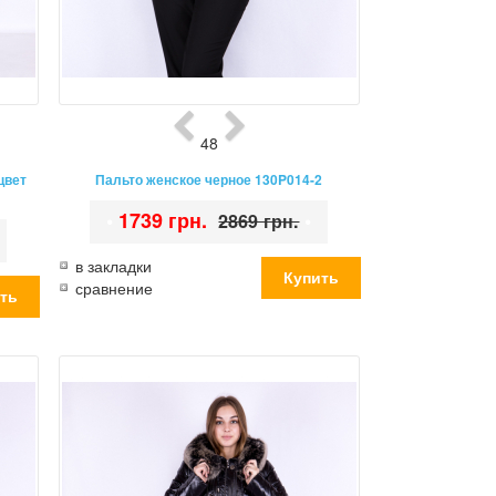
48
цвет
Пальто женское черное 130P014-2
•
1739 грн.
•
2869 грн.
в закладки
сравнение