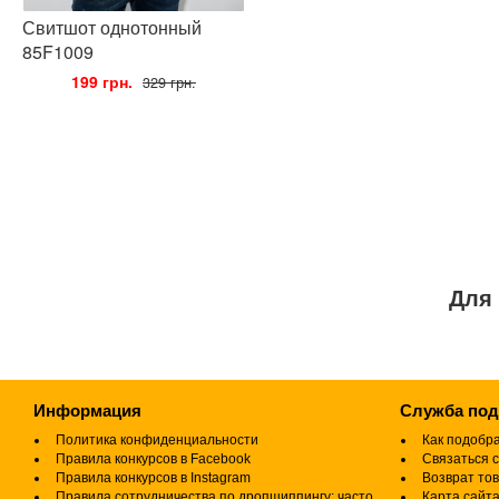
Свитшот однотонный
85F1009
•
199 грн.
•
329 грн.
Для 
Информация
Служба по
Политика конфиденциальности
Как подобр
Правила конкурсов в Facebook
Связаться с
Правила конкурсов в Instagram
Возврат то
Правила сотрудничества по дропшиппингу: часто
Карта сайт