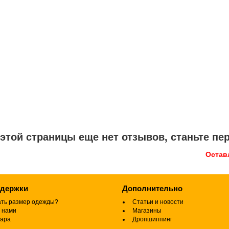
этой страницы еще нет отзывов, станьте п
Остав
ддержки
Дополнительно
ать размер одежды?
Статьи и новости
 нами
Магазины
вара
Дропшиппинг
а