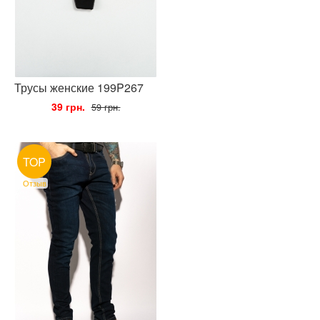
Трусы женские 199P267
•
39 грн.
•
59 грн.
TOP
Отзыв