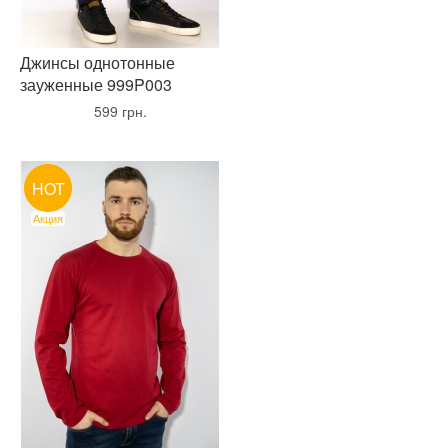
Джинсы однотонные
зауженные 999P003
•
599 грн.
•
HOT
Акция