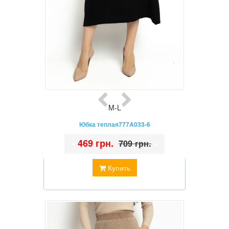
M-L
Юбка теплая777A033-6
•
469 грн.
•
709 грн.
Купить