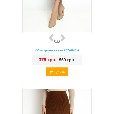
S-M
Юбка трикотажная 777A046-2
•
379 грн.
•
569 грн.
Купить