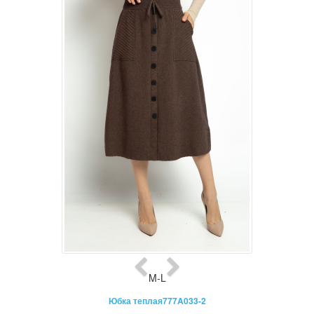
M-L
Юбка теплая777A033-2