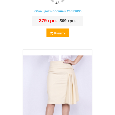
48
Юбка цвет молочный 265P9835
•
379 грн.
•
569 грн.
Купить