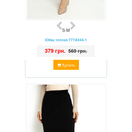
S-M
Юбка теплая 777A044-1
•
379 грн.
•
569 грн.
Купить