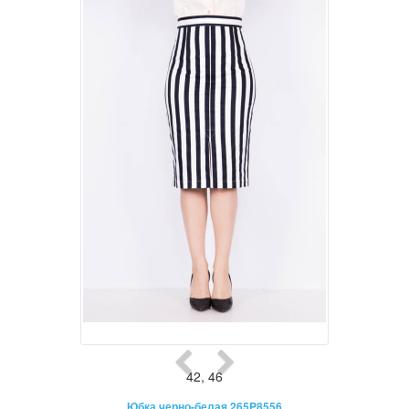
42
,
46
Юбка черно-белая 265P8556