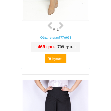
M-L
Юбка теплая777A033
•
469 грн.
•
709 грн.
Купить