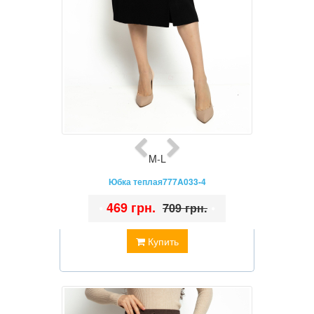
M-L
Юбка теплая777A033-4
•
469 грн.
•
709 грн.
Купить