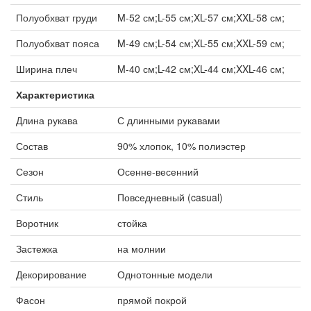
Полуобхват груди
M-52 см;L-55 см;XL-57 см;XXL-58 см;
Полуобхват пояса
M-49 см;L-54 см;XL-55 см;XXL-59 см;
Ширина плеч
M-40 см;L-42 см;XL-44 см;XXL-46 см;
Характеристика
Длина рукава
С длинными рукавами
Состав
90% хлопок, 10% полиэстер
Сезон
Осенне-весенний
Стиль
Повседневный (casual)
Воротник
стойка
Застежка
на молнии
Декорирование
Однотонные модели
Фасон
прямой покрой