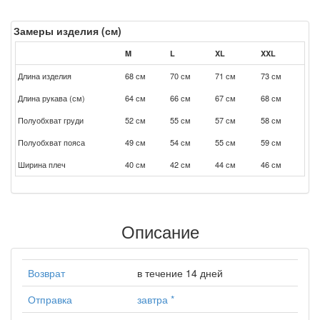
Замеры изделия (см)
M
L
XL
XXL
Длина изделия
68 см
70 см
71 см
73 см
Длина рукава (см)
64 см
66 см
67 см
68 см
Полуобхват груди
52 см
55 см
57 см
58 см
Полуобхват пояса
49 см
54 см
55 см
59 см
Ширина плеч
40 см
42 см
44 см
46 см
Описание
Возврат
в течение 14 дней
Отправка
завтра
*