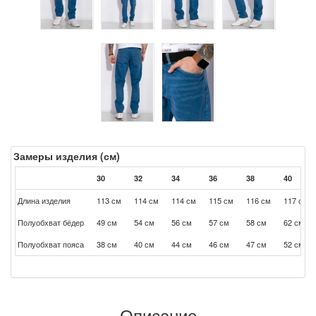
Замеры изделия (см)
30
32
34
36
38
40
Длина изделия
113 см
114 см
114 см
115 см
116 см
117 см
Полуобхват бёдер
49 см
54 см
56 см
57 см
58 см
62 см
Полуобхват пояса
38 см
40 см
44 см
46 см
47 см
52 см
Описание