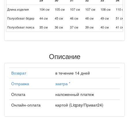
29
30
31
32
33
34
Длина изделия
104 см
105 см
107 см
107 см
108 см
110 см
Полуобхват бёдер
44 см
45 см
46 см
48 см
49 см
51 см
Полуобхват пояса
35 см
36 см
37 см
39 см
40 см
41 см
Описание
Возврат
в течение 14 дней
Отправка
завтра
*
Оплата
наложенный платеж
Онлайн-оплата
картой (Liqpay/Приват24)