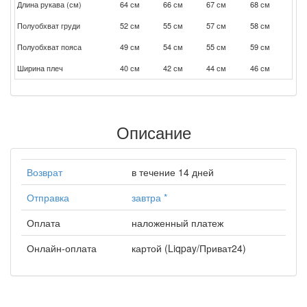
Длина рукава (см)
64 см
66 см
67 см
68 см
Полуобхват груди
52 см
55 см
57 см
58 см
Полуобхват пояса
49 см
54 см
55 см
59 см
Ширина плеч
40 см
42 см
44 см
46 см
Описание
Возврат
в течение 14 дней
Отправка
завтра
*
Оплата
наложенный платеж
Онлайн-оплата
картой (Liqpay/Приват24)