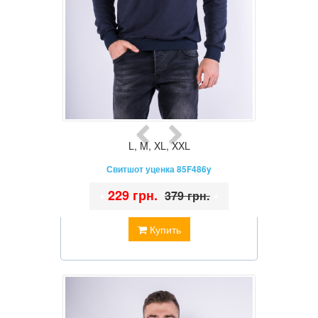
L
,
M
,
XL
,
XXL
Свитшот уценка 85F486y
•
229 грн.
•
379 грн.
Купить