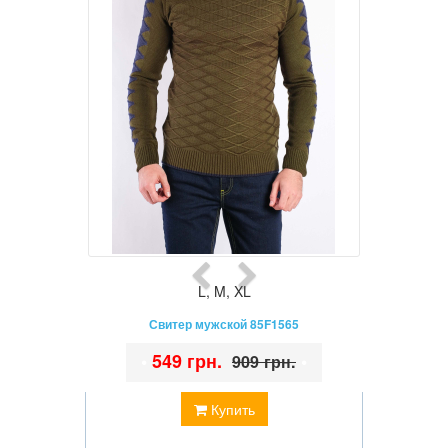
L
,
M
,
XL
Свитер мужской 85F1565
•
549 грн.
•
909 грн.
Купить