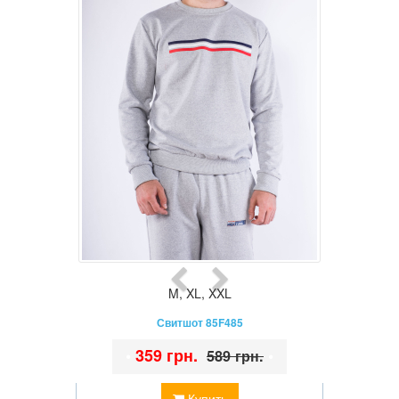
M
,
XL
,
XXL
Свитшот 85F485
•
359 грн.
•
589 грн.
Купить