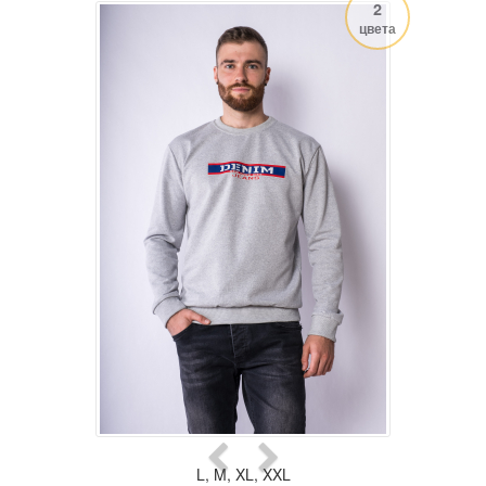
2
цвета
L
,
M
,
XL
,
XXL