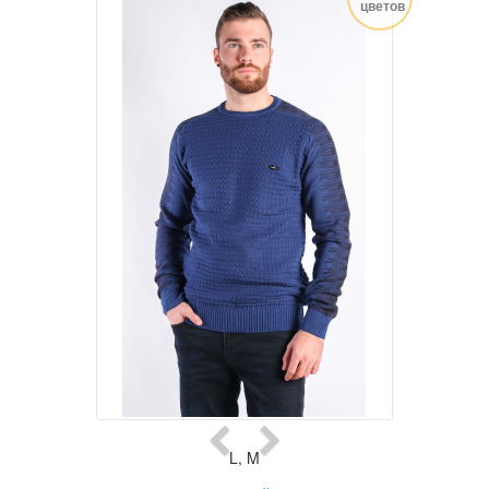
цветов
L
,
M