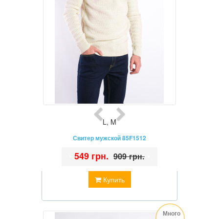
L
,
M
Свитер мужской 85F1512
•
549 грн.
•
909 грн.
Купить
Много