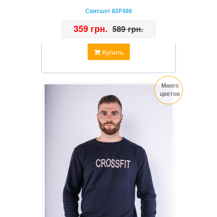
Свитшот 85F486
•
359 грн.
•
589 грн.
Купить
Много
цветов