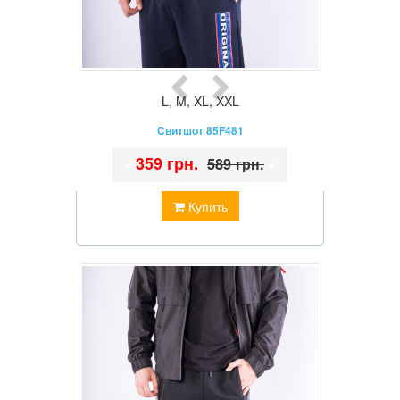
L
,
M
,
XL
,
XXL
Свитшот 85F481
•
359 грн.
•
589 грн.
Купить