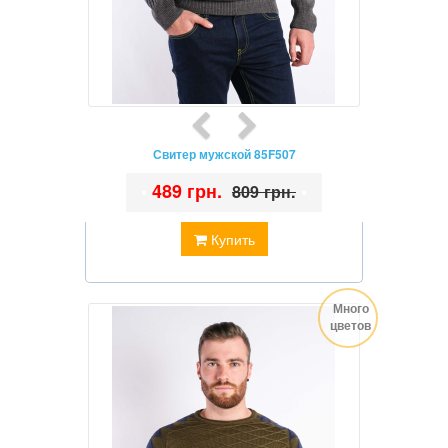
Свитер мужской 85F507
•
489 грн.
•
809 грн.
Купить
Много
цветов