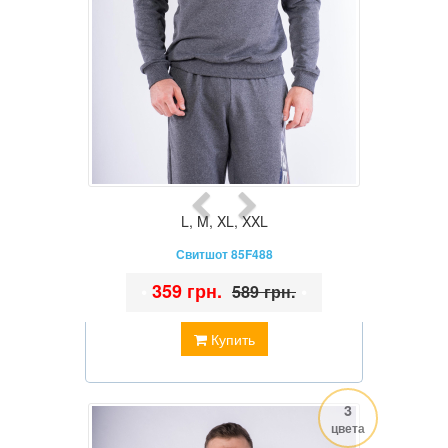
L
,
M
,
XL
,
XXL
Свитшот 85F488
•
359 грн.
•
589 грн.
Купить
3
цвета