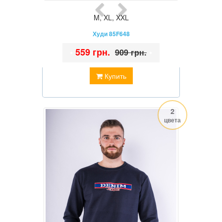
M
,
XL
,
XXL
Худи 85F648
•
559 грн.
•
909 грн.
Купить
2
цвета