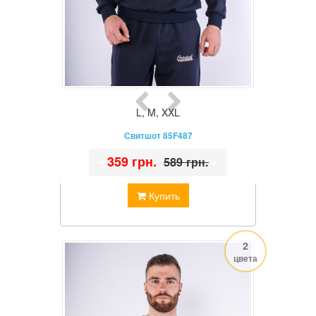
L
,
M
,
XXL
Свитшот 85F487
•
359 грн.
•
589 грн.
Купить
2
цвета