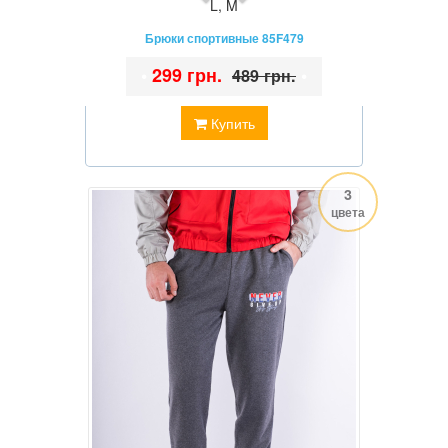
L
,
M
Брюки спортивные 85F479
•
299 грн.
•
489 грн.
Купить
3
цвета