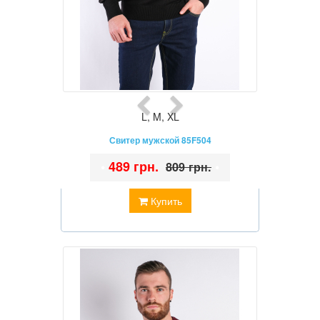
L
,
M
,
XL
Свитер мужской 85F504
•
489 грн.
•
809 грн.
Купить