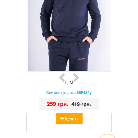
L
,
M
Свитшот уценка 85F484y
•
259 грн.
•
419 грн.
Купить