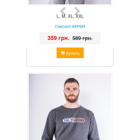
L
,
M
,
XL
,
XXL
Свитшот 85F484
•
359 грн.
•
589 грн.
Купить