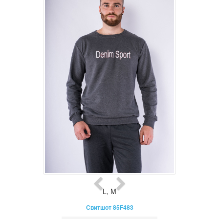
L
,
M
Свитшот 85F483