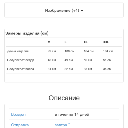
Изображение (+4)
Замеры изделия (см)
M
L
XL
XXL
Длина изделия
99 см
100 см
104 см
104 см
Полуобхват бёдер
48 см
49 см
50 см
51 см
Полуобхват пояса
31 см
32 см
33 см
34 см
Описание
Возврат
в течение 14 дней
Отправка
завтра
*