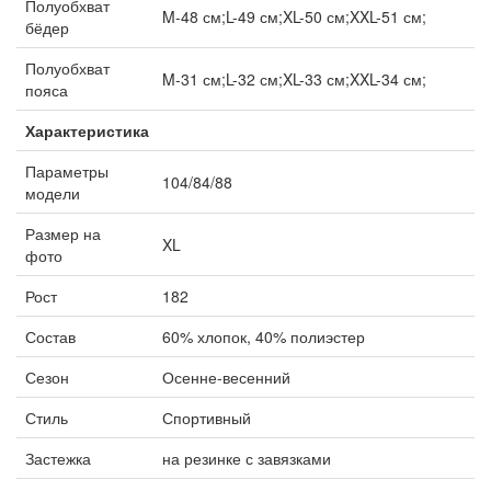
Полуобхват
M-48 см;L-49 см;XL-50 см;XXL-51 см;
бёдер
Полуобхват
M-31 см;L-32 см;XL-33 см;XXL-34 см;
пояса
Характеристика
Параметры
104/84/88
модели
Размер на
XL
фото
Рост
182
Состав
60% хлопок, 40% полиэстер
Сезон
Осенне-весенний
Стиль
Спортивный
Застежка
на резинке с завязками