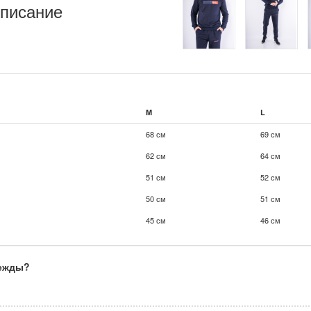
писание
M
L
68 см
69 см
62 см
64 см
51 см
52 см
50 см
51 см
45 см
46 см
дежды?