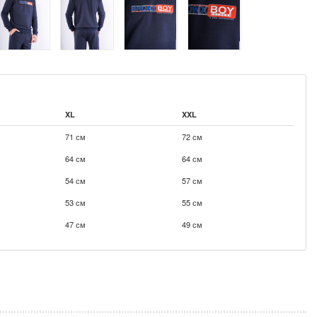
XL
XXL
71 см
72 см
64 см
64 см
54 см
57 см
53 см
55 см
47 см
49 см