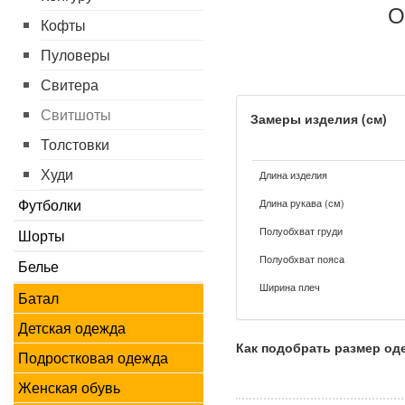
О
Кофты
Пуловеры
Свитера
Свитшоты
Замеры изделия (см)
Толстовки
Худи
Длина изделия
Футболки
Длина рукава (см)
Полуобхват груди
Шорты
Полуобхват пояса
Белье
Ширина плеч
Батал
Детская одежда
Как подобрать размер о
Подростковая одежда
Женская обувь