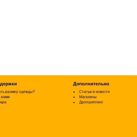
ддержки
Дополнительно
ать размер одежды?
Статьи и новости
 нами
Магазины
вара
Дропшиппинг
а