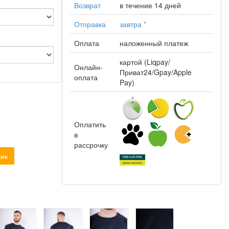
Возврат
в течение 14 дней
Отправка
завтра
*
Оплата
наложенный платеж
картой (Liqpay/
Онлайн-
Приват24/Gpay/Apple
оплата
Pay)
Оплатить
в
рассрочку
лик