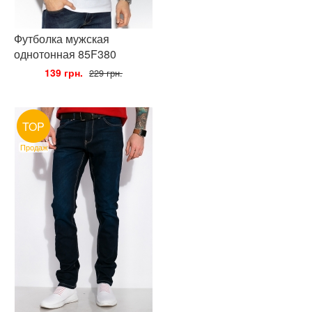
Футболка мужская
однотонная 85F380
•
139 грн.
•
229 грн.
TOP
Продаж