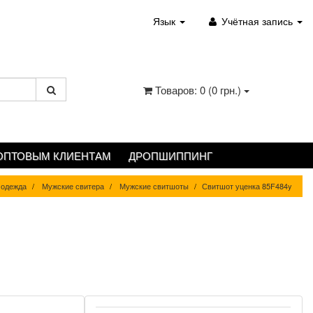
Язык
Учётная запись
Товаров: 0 (0 грн.)
ОПТОВЫМ КЛИЕНТАМ
ДРОПШИППИНГ
 одежда
Мужские свитера
Мужские свитшоты
Свитшот уценка 85F484y