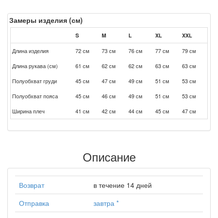
Замеры изделия (см)
S
M
L
XL
XXL
Длина изделия
72 см
73 см
76 см
77 см
79 см
Длина рукава (см)
61 см
62 см
62 см
63 см
63 см
Полуобхват груди
45 см
47 см
49 см
51 см
53 см
Полуобхват пояса
45 см
46 см
49 см
51 см
53 см
Ширина плеч
41 см
42 см
44 см
45 см
47 см
Описание
Возврат
в течение 14 дней
Отправка
завтра
*