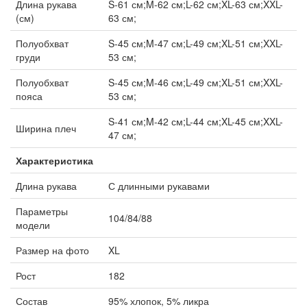
Длина рукава
S-61 см;M-62 см;L-62 см;XL-63 см;XXL-
(см)
63 см;
Полуобхват
S-45 см;M-47 см;L-49 см;XL-51 см;XXL-
груди
53 см;
Полуобхват
S-45 см;M-46 см;L-49 см;XL-51 см;XXL-
пояса
53 см;
S-41 см;M-42 см;L-44 см;XL-45 см;XXL-
Ширина плеч
47 см;
Характеристика
Длина рукава
С длинными рукавами
Параметры
104/84/88
модели
Размер на фото
XL
Рост
182
Состав
95% хлопок, 5% ликра