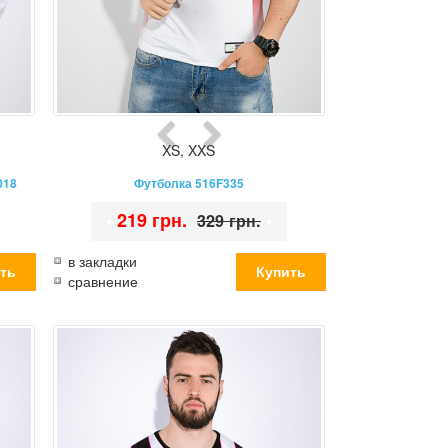
XS
,
XXS
018
Футболка 516F335
•
219 грн.
•
329 грн.
в закладки
сравнение