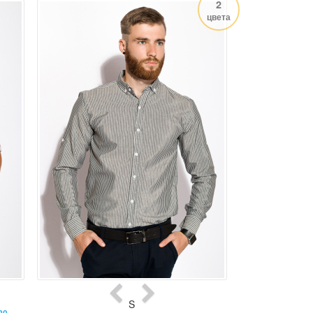
2
цвета
S