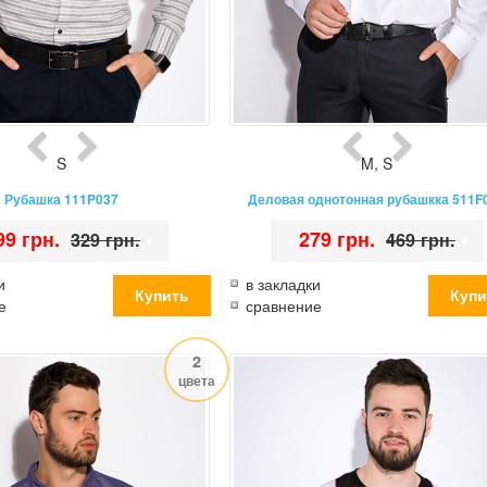
S
M
,
S
Рубашка 111P037
Деловая однотонная рубашкка 511F
99 грн.
•
•
279 грн.
•
329 грн.
469 грн.
и
в закладки
е
сравнение
2
цвета