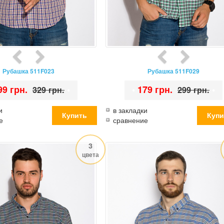
Рубашка 511F023
Рубашка 511F029
99 грн.
•
•
179 грн.
•
329 грн.
299 грн.
и
в закладки
е
сравнение
3
цвета