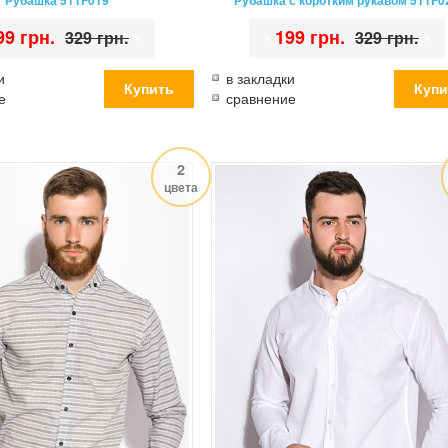
Рубашка 511F019
Рубашка с коротким рукавом 511F0
99 грн.
•
•
199 грн.
•
329 грн.
329 грн.
и
в закладки
е
сравнение
2
цвета