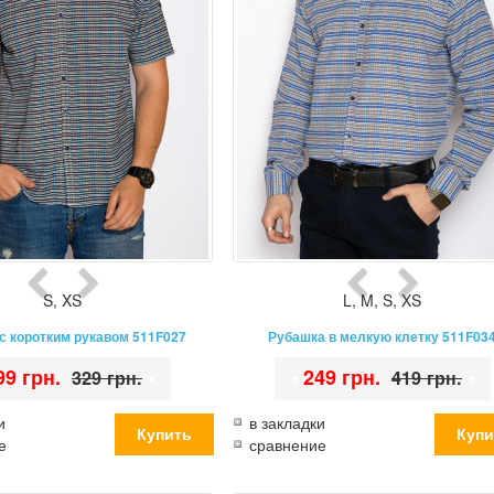
S
,
XS
L
,
M
,
S
,
XS
с коротким рукавом 511F027
Рубашка в мелкую клетку 511F03
99 грн.
•
•
249 грн.
•
329 грн.
419 грн.
и
в закладки
е
сравнение