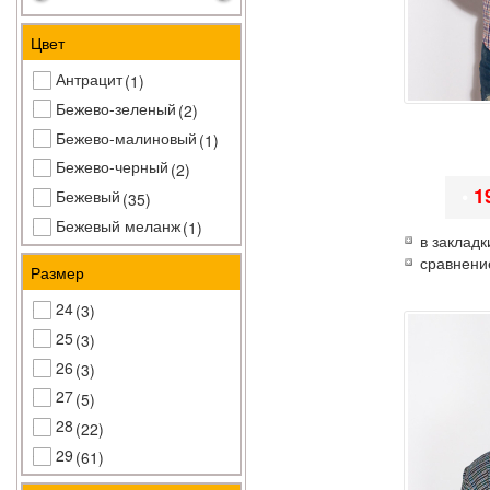
Цвет
Антрацит
(1)
Бежево-зеленый
(2)
Бежево-малиновый
(1)
Бежево-черный
(2)
•
1
Бежевый
(35)
Бежевый меланж
(1)
в закладк
Бежевый/синий
(1)
сравнени
Размер
Бело-бирюзовый
(1)
24
(3)
Бело-бордовый
(3)
25
(3)
Бело-голубой
(4)
26
(3)
Бело-грифельный
(1)
27
(5)
Бело-желтый
(2)
28
(22)
Бело-зеленый
(1)
29
(61)
Бело-красный
(1)
30
(92)
Бело-салатовый