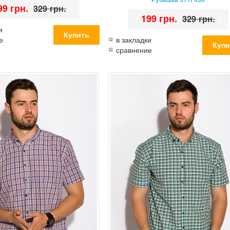
99 грн.
•
329 грн.
•
199 грн.
•
329 грн.
и
е
в закладки
сравнение