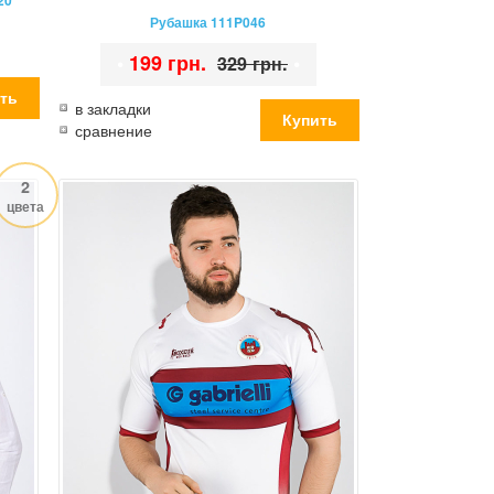
20
Рубашка 111P046
•
199 грн.
•
329 грн.
в закладки
сравнение
2
цвета