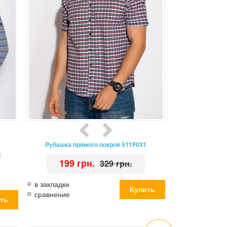
Рубашка прямого покроя 511F031
4
•
199 грн.
•
329 грн.
в закладки
сравнение