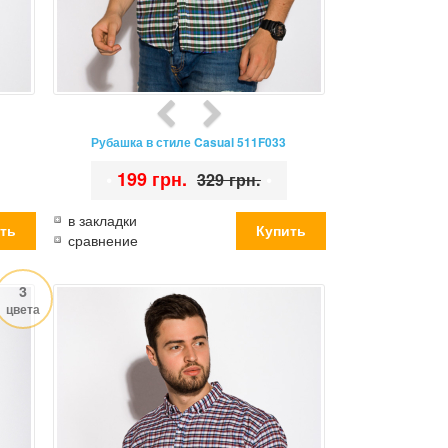
Рубашка в стиле Casual 511F033
•
199 грн.
•
329 грн.
в закладки
сравнение
3
цвета