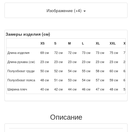
Изображение (+4)
Замеры изделия (см)
XS
S
M
L
XL
XXL
XXXL
Длина изделия
69 см
72 см
72 см
73 см
73 см
75 см
77 см
Длина рукава (см)
23 см
23 см
23 см
23 см
23 см
23 см
23 см
Полуобхват груди
50 см
52 см
54 см
55 см
58 см
60 см
62 см
Полуобхват пояса
48 см
51 см
53 см
54 см
57 см
59 см
61 см
Ширина плеч
40 см
42 см
44 см
46 см
47 см
48 см
52 см
Описание