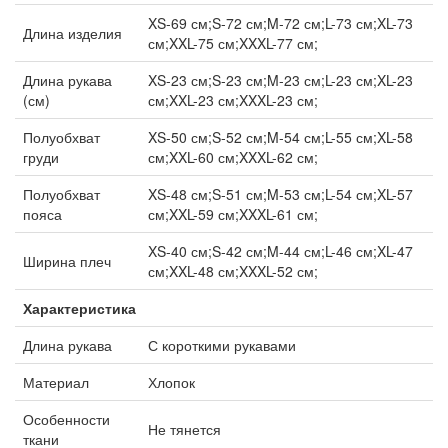
XS-69 см;S-72 см;M-72 см;L-73 см;XL-73
Длина изделия
см;XXL-75 см;XXXL-77 см;
Длина рукава
XS-23 см;S-23 см;M-23 см;L-23 см;XL-23
(см)
см;XXL-23 см;XXXL-23 см;
Полуобхват
XS-50 см;S-52 см;M-54 см;L-55 см;XL-58
груди
см;XXL-60 см;XXXL-62 см;
Полуобхват
XS-48 см;S-51 см;M-53 см;L-54 см;XL-57
пояса
см;XXL-59 см;XXXL-61 см;
XS-40 см;S-42 см;M-44 см;L-46 см;XL-47
Ширина плеч
см;XXL-48 см;XXXL-52 см;
Характеристика
Длина рукава
С короткими рукавами
Материал
Хлопок
Особенности
Не тянется
ткани