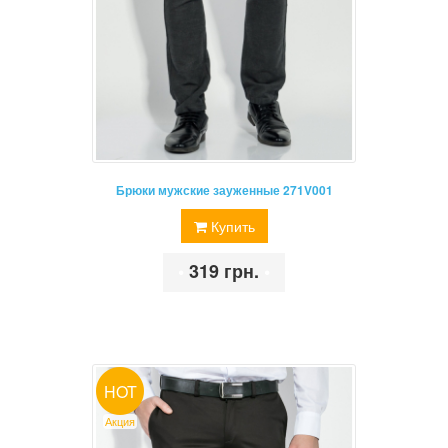
Брюки мужские зауженные 271V001
Купить
•
319 грн.
•
HOT
Акция