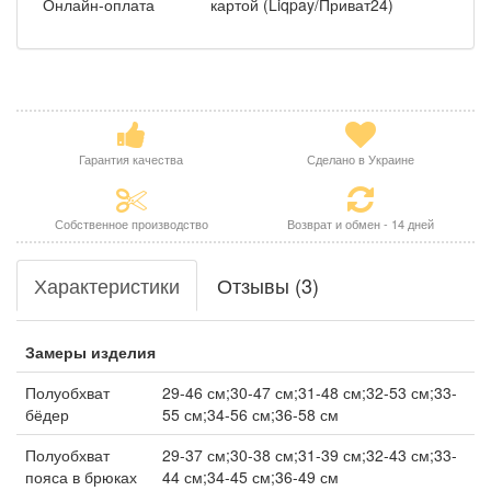
Онлайн-оплата
картой (Liqpay/Приват24)
Гарантия качества
Сделано в Украине
Собственное производство
Возврат и обмен - 14 дней
Характеристики
Отзывы (3)
Замеры изделия
Полуобхват
29-46 см;30-47 см;31-48 см;32-53 см;33-
бёдер
55 см;34-56 см;36-58 см
Полуобхват
29-37 см;30-38 см;31-39 см;32-43 см;33-
пояса в брюках
44 см;34-45 см;36-49 см