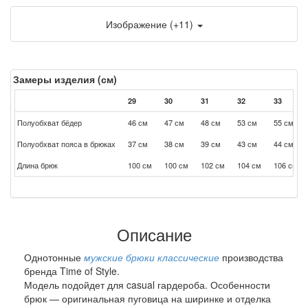
Изображение (+11)
Замеры изделия (см)
29
30
31
32
33
Полуобхват бёдер
46 см
47 см
48 см
53 см
55 см
Полуобхват пояса в брюках
37 см
38 см
39 см
43 см
44 см
Длина брюк
100 см
100 см
102 см
104 см
106 см
Описание
Однотонные
мужские брюки классические
производства
бренда Time of Style.
Модель подойдет для casual гардероба. Особенности
брюк — оригинальная пуговица на ширинке и отделка