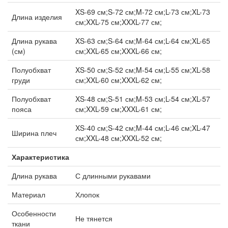
XS-69 см;S-72 см;M-72 см;L-73 см;XL-73
Длина изделия
см;XXL-75 см;XXXL-77 см;
Длина рукава
XS-63 см;S-64 см;M-64 см;L-64 см;XL-65
(см)
см;XXL-65 см;XXXL-66 см;
Полуобхват
XS-50 см;S-52 см;M-54 см;L-55 см;XL-58
груди
см;XXL-60 см;XXXL-62 см;
Полуобхват
XS-48 см;S-51 см;M-53 см;L-54 см;XL-57
пояса
см;XXL-59 см;XXXL-61 см;
XS-40 см;S-42 см;M-44 см;L-46 см;XL-47
Ширина плеч
см;XXL-48 см;XXXL-52 см;
Характеристика
Длина рукава
С длинными рукавами
Материал
Хлопок
Особенности
Не тянется
ткани