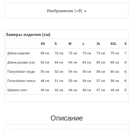
Изображение (+9)
Замеры изделия (см)
XS
S
M
L
XL
XXL
XXXL
Длина изделия
69 см
72 см
72 см
73 см
73 см
75 см
77 см
Длина рукава (см)
63 см
64 см
64 см
64 см
65 см
65 см
66 см
Полуобхват груди
50 см
52 см
54 см
55 см
58 см
60 см
62 см
Полуобхват пояса
48 см
51 см
53 см
54 см
57 см
59 см
61 см
Ширина плеч
40 см
42 см
44 см
46 см
47 см
48 см
52 см
Описание