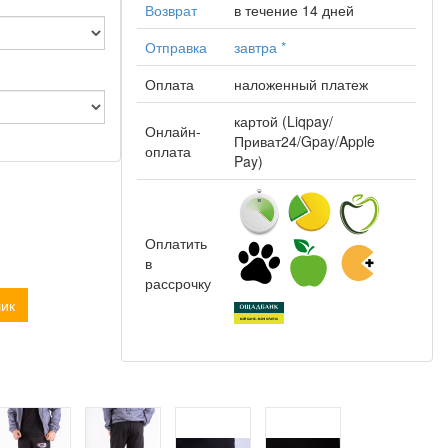
Возврат
в течение 14 дней
Отправка
завтра
*
Оплата
наложенный платеж
картой (Liqpay/
Онлайн-
Приват24/Gpay/Apple
оплата
Pay)
Оплатить
в
рассрочку
лик