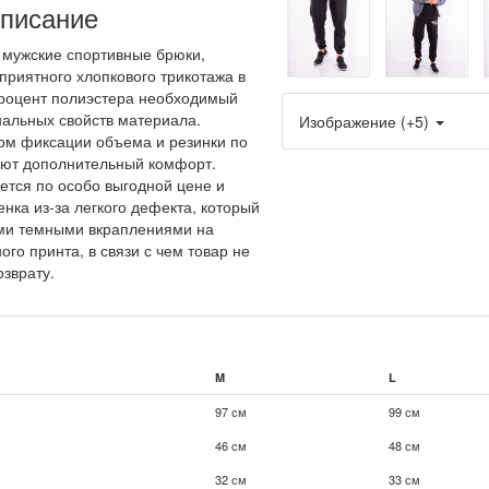
писание
мужские спортивные брюки,
приятного хлопкового трикотажа в
 процент полиэстера необходимый
альных свойств материала.
Изображение (+5)
ом фиксации объема и резинки по
ают дополнительный комфорт.
ется по особо выгодной цене и
енка из-за легкого дефекта, который
ми темными вкраплениями на
ого принта, в связи с чем товар не
зврату.
M
L
97 см
99 см
46 см
48 см
32 см
33 см