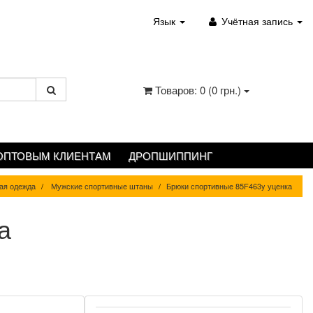
Язык
Учётная запись
Товаров: 0 (0 грн.)
ОПТОВЫМ КЛИЕНТАМ
ДРОПШИППИНГ
ая одежда
Мужские спортивные штаны
Брюки спортивные 85F463y уценка
а