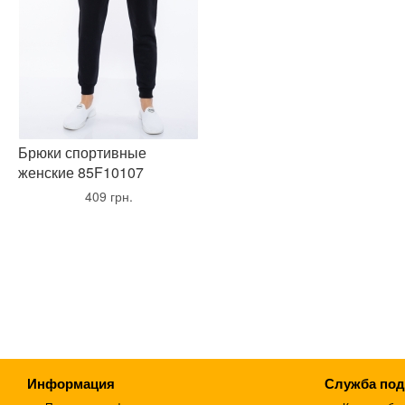
Брюки спортивные
женские 85F10107
•
409 грн.
•
Информация
Служба по