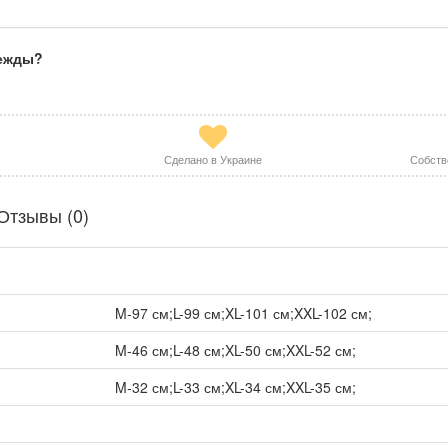
дежды?
Сделано в Украине
Собств
Отзывы (0)
M-97 см;L-99 см;XL-101 см;XXL-102 см;
M-46 см;L-48 см;XL-50 см;XXL-52 см;
M-32 см;L-33 см;XL-34 см;XXL-35 см;