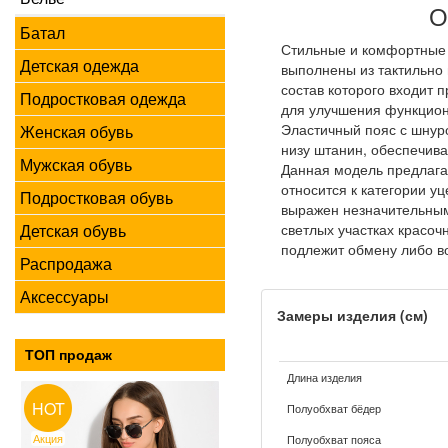
О
Батал
Стильные и комфортные 
Детская одежда
выполнены из тактильно 
состав которого входит
Подростковая одежда
для улучшения функцион
Эластичный пояс с шнур
Женская обувь
низу штанин, обеспечив
Мужская обувь
Данная модель предлага
относится к категории уц
Подростковая обувь
выражен незначительны
светлых участках красочн
Детская обувь
подлежит обмену либо во
Распродажа
Аксессуары
Замеры изделия (см)
ТОП продаж
Длина изделия
HOT
Полуобхват бёдер
Акция
Полуобхват пояса