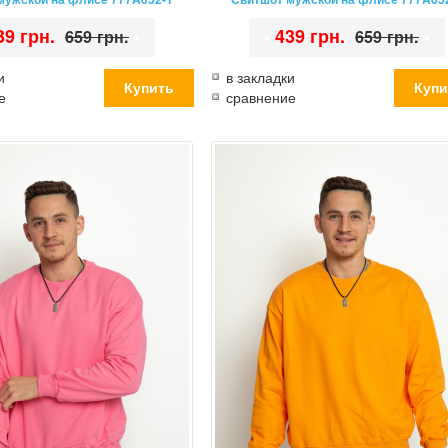
39 грн.
•
•
439 грн.
•
659 грн.
659 грн.
и
в закладки
е
сравнение