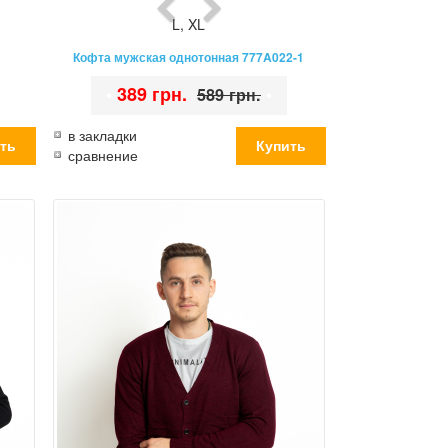
L
,
XL
Кофта мужская однотонная 777A022-1
•
389 грн.
•
589 грн.
в закладки
сравнение