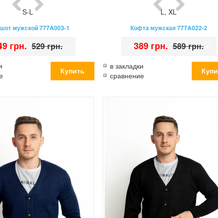
S-L
L
,
XL
шот мужской 777A003-1
Кофта мужская 777A022-2
49 грн.
•
•
389 грн.
•
529 грн.
589 грн.
и
в закладки
е
сравнение