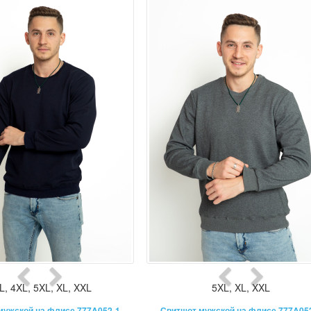
L
,
4XL
,
5XL
,
XL
,
XXL
5XL
,
XL
,
XXL
мужской на флисе 777A052-1
Свитшот мужской на флисе 777A05