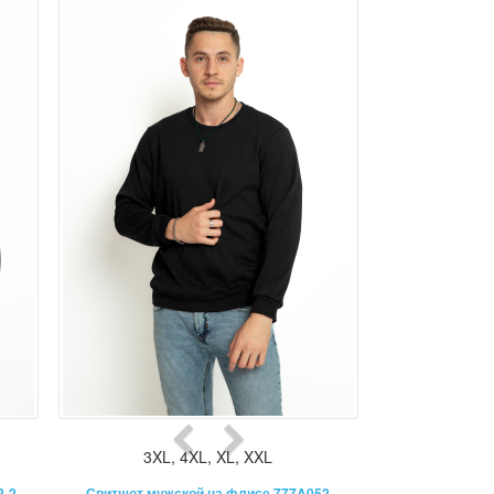
3XL
,
4XL
,
XL
,
XXL
2-2
Свитшот мужской на флисе 777A052