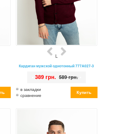
L
Кардиган мужской однотонный 777A027-3
•
389 грн.
•
589 грн.
в закладки
сравнение