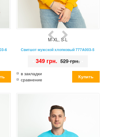
M-XL
,
S-L
03-6
Свитшот мужской хлопковый 777A003-5
•
349 грн.
•
529 грн.
в закладки
сравнение