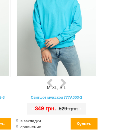
M-XL
,
S-L
3-3
Свитшот мужской 777A003-2
•
349 грн.
•
529 грн.
в закладки
сравнение