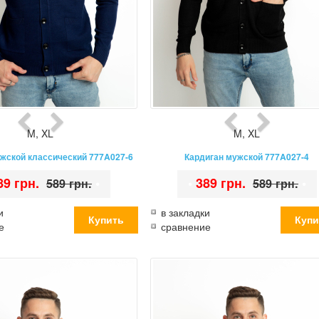
M
,
XL
M
,
XL
ужской классический 777A027-6
Кардиган мужской 777A027-4
89 грн.
•
•
389 грн.
•
589 грн.
589 грн.
и
в закладки
е
сравнение