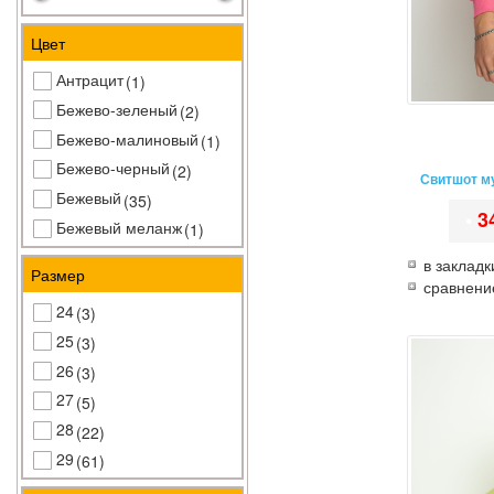
Цвет
Антрацит
(1)
Бежево-зеленый
(2)
Бежево-малиновый
(1)
Бежево-черный
(2)
Свитшот м
Бежевый
(35)
•
3
Бежевый меланж
(1)
Бежевый/синий
(1)
в закладк
Размер
Бело-бирюзовый
сравнени
(1)
24
(3)
Бело-бордовый
(3)
25
(3)
Бело-голубой
(4)
26
(3)
Бело-грифельный
(1)
27
(5)
Бело-желтый
(2)
28
(22)
Бело-зеленый
(1)
29
(61)
Бело-красный
(1)
30
(92)
Бело-салатовый