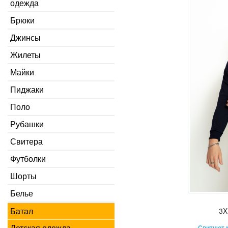
одежда
Брюки
Джинсы
Жилеты
Майки
Пиджаки
Поло
Рубашки
Свитера
Футболки
Шорты
Белье
Батал
3X
Детская одежда
Свитшот 