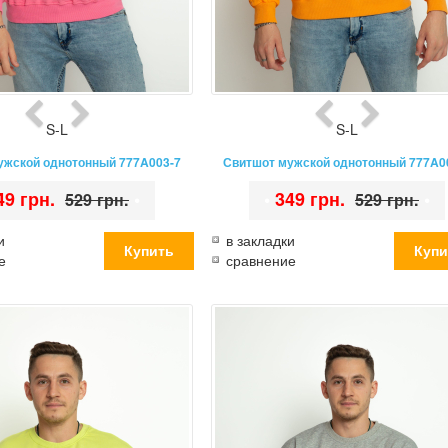
S-L
S-L
ужской однотонный 777A003-7
Свитшот мужской однотонный 777A0
49 грн.
•
•
349 грн.
•
529 грн.
529 грн.
и
в закладки
е
сравнение