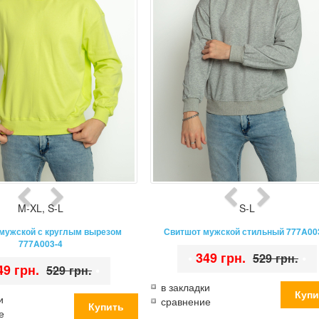
M-XL
,
S-L
S-L
мужской с круглым вырезом
Свитшот мужской стильный 777A00
777A003-4
•
349 грн.
•
529 грн.
49 грн.
•
529 грн.
в закладки
и
сравнение
е