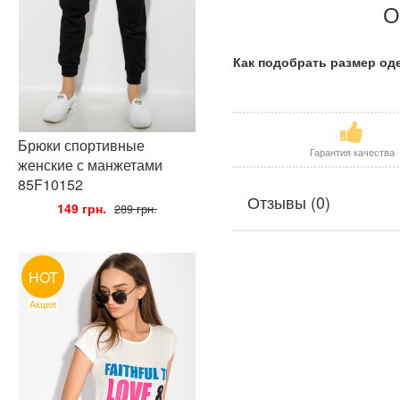
О
Как подобрать размер о
Брюки спортивные
Гарантия качества
женские с манжетами
85F10152
Отзывы (0)
•
149 грн.
•
289 грн.
HOT
Акция