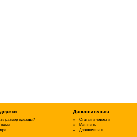
ддержки
Дополнительно
ать размер одежды?
Статьи и новости
 нами
Магазины
вара
Дропшиппинг
а