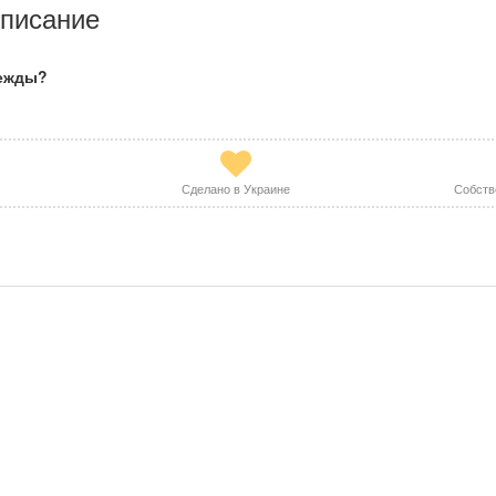
писание
дежды?
Сделано в Украине
Собств