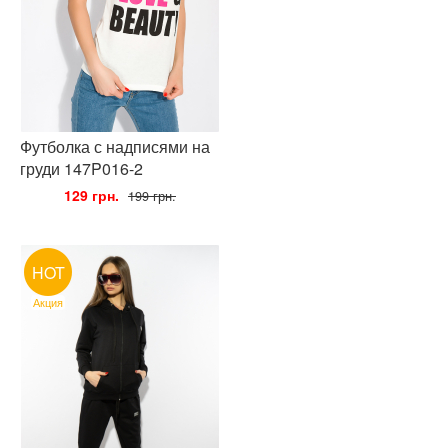
Футболка с надписями на
груди 147P016-2
•
129 грн.
•
199 грн.
HOT
Акция