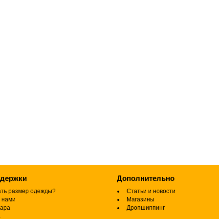
ддержки
Дополнительно
ать размер одежды?
Статьи и новости
 нами
Магазины
вара
Дропшиппинг
а