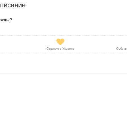
писание
дежды?
Сделано в Украине
Собств