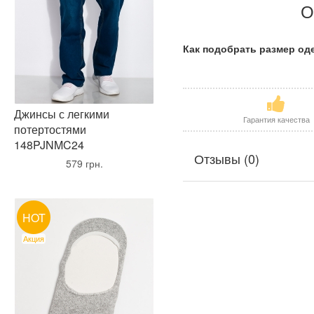
О
Как подобрать размер о
Джинсы с легкими
Гарантия качества
потертостями
148PJNMC24
Отзывы (0)
•
579 грн.
•
HOT
Акция