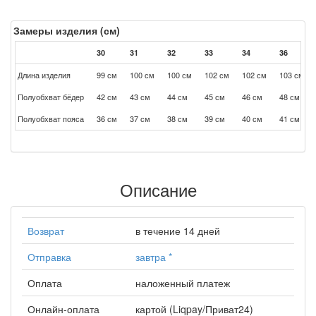
Замеры изделия (см)
30
31
32
33
34
36
Длина изделия
99 см
100 см
100 см
102 см
102 см
103 см
Полуобхват бёдер
42 см
43 см
44 см
45 см
46 см
48 см
Полуобхват пояса
36 см
37 см
38 см
39 см
40 см
41 см
Описание
Возврат
в течение 14 дней
Отправка
завтра
*
Оплата
наложенный платеж
Онлайн-оплата
картой (Liqpay/Приват24)