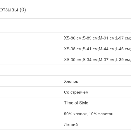
Отзывы (0)
XS-86 см;S-89 см;M-91 см;L-97 см;
XS-38 см;S-41 см;M-44 см;L-46 см;
XS-30 см;S-34 см;M-37 см;L-39 см;
Хлопок
Со стрейчем
Time of Style
90% хлопок, 10% эластан
Летний