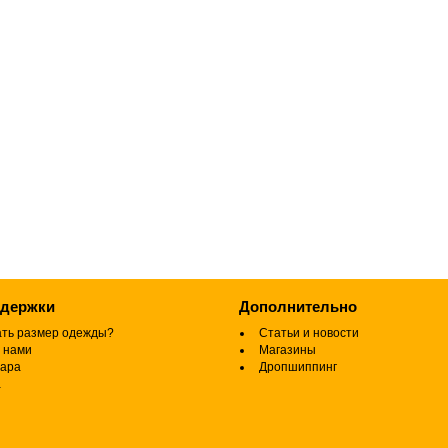
ддержки
Дополнительно
ать размер одежды?
Статьи и новости
 нами
Магазины
вара
Дропшиппинг
а