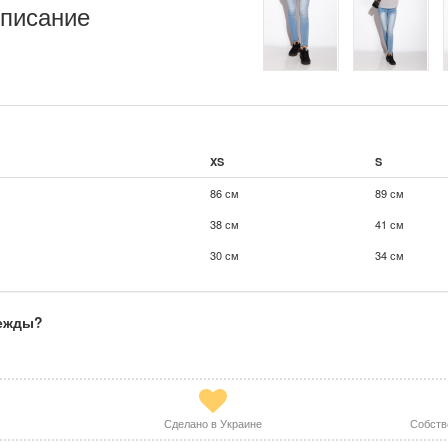
писание
XS
S
86 см
89 см
38 см
41 см
30 см
34 см
дежды?
Сделано в Украине
Собств