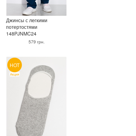
Джинсы с легкими
потертостями
148PJNMC24
•
579 грн.
•
HOT
Акция