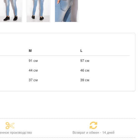
M
L
91 см
97 см
44 см
46 см
37 см
39 см
енное производство
Возврат и обмен - 14 дней