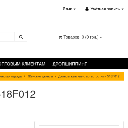
Язык
Учётная запись
Товаров: 0 (0 грн.)
ОПТОВЫМ КЛИЕНТАМ
ДРОПШИППИНГ
енская одежда
Женские джинсы
Джинсы женские с потертостями 518F012
518F012