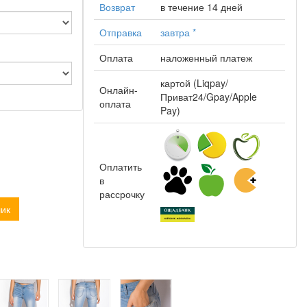
Возврат
в течение 14 дней
Отправка
завтра
*
Оплата
наложенный платеж
картой (Liqpay/
Онлайн-
Приват24/Gpay/Apple
оплата
Pay)
Оплатить
в
рассрочку
лик