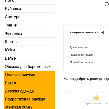
Поло
О
Рубашки
Свитера
Туники
Замеры изделия (см)
Футболки
Шорты
Длина изделия
Юбки
Полуобхват бёдер
Белье
Полуобхват пояса
Одежда для беременных
Мужская одежда
Как подобрать размер о
Батал
Детская одежда
Подростковая одежда
Гарантия качества
Женская обувь