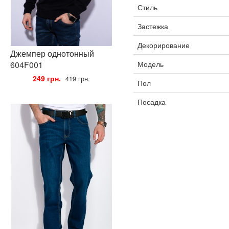
Стиль
Застежка
Декорирование
Джемпер однотонный
604F001
Модель
•
249 грн.
•
419 грн.
Пол
Посадка