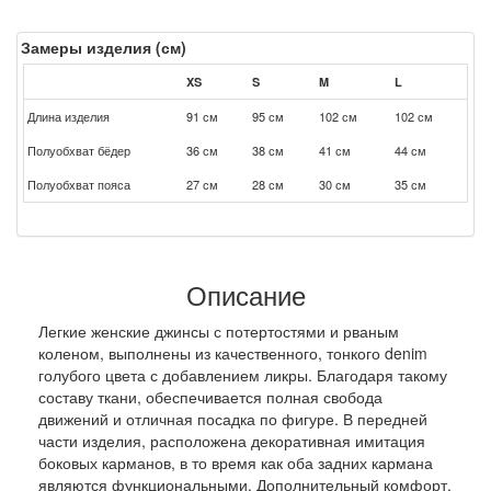
Замеры изделия (см)
XS
S
M
L
Длина изделия
91 см
95 см
102 см
102 см
Полуобхват бёдер
36 см
38 см
41 см
44 см
Полуобхват пояса
27 см
28 см
30 см
35 см
Описание
Легкие женские джинсы с потертостями и рваным
коленом, выполнены из качественного, тонкого denim
голубого цвета с добавлением ликры. Благодаря такому
составу ткани, обеспечивается полная свобода
движений и отличная посадка по фигуре. В передней
части изделия, расположена декоративная имитация
боковых карманов, в то время как оба задних кармана
являются функциональными. Дополнительный комфорт,