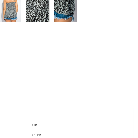
SM
61 см