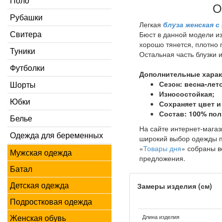
Поло
О
Рубашки
Легкая
блуза женская 
Свитера
Бюст в данной модели из
хорошо тянется, плотно п
Туники
Остальная часть блузки 
Футболки
Дополнительные харак
Сезон: весна-лет
Шорты
Износостойкая;
Юбки
Сохраняет цвет и
Состав: 100% пол
Белье
На сайте интернет-магаз
Одежда для беременных
широкий выбор одежды п
«
Товары дня
» собраны в
Мужская одежда
предложения.
Батал
Детская одежда
Замеры изделия (см)
Подростковая одежда
Женская обувь
Длина изделия