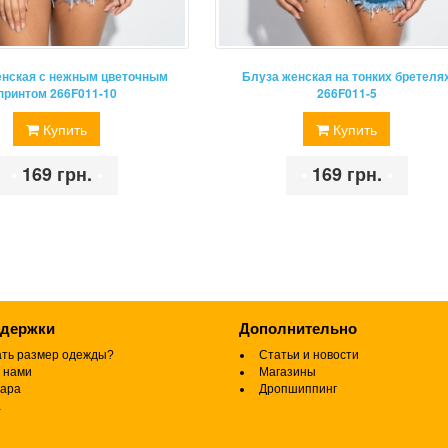
енская с нежным цветочным
Блуза женская на тонких бретеля
принтом 266F011-10
266F011-5
Купить
Купить
•
169 грн.
•
•
169 грн.
•
ддержки
Дополнительно
ать размер одежды?
Статьи и новости
 нами
Магазины
вара
Дропшиппинг
а