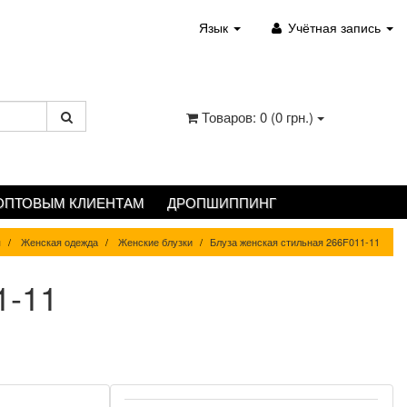
Язык
Учётная запись
Товаров: 0 (0 грн.)
ОПТОВЫМ КЛИЕНТАМ
ДРОПШИППИНГ
я
Женская одежда
Женские блузки
Блуза женская стильная 266F011-11
1-11