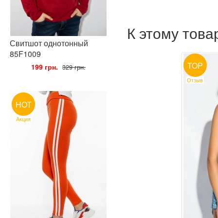
К этому тов
Свитшот однотонный
85F1009
TOP
•
199 грн.
•
329 грн.
Отзыв
HOT
Акция