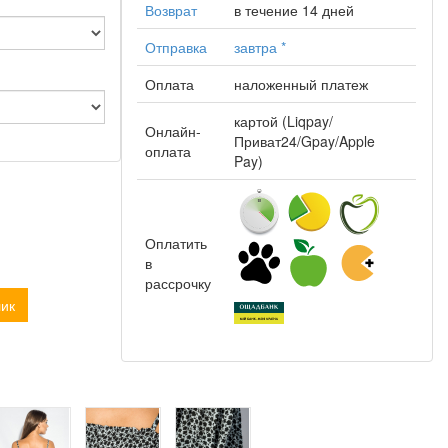
Возврат
в течение 14 дней
Отправка
завтра
*
Оплата
наложенный платеж
картой (Liqpay/
Онлайн-
Приват24/Gpay/Apple
оплата
Pay)
Оплатить
в
рассрочку
лик