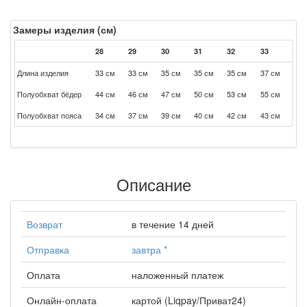
Замеры изделия (см)
28
29
30
31
32
33
Длина изделия
33 см
33 см
35 см
35 см
35 см
37 см
Полуобхват бёдер
44 см
46 см
47 см
50 см
53 см
55 см
Полуобхват пояса
34 см
37 см
39 см
40 см
42 см
43 см
Описание
Возврат
в течение 14 дней
Отправка
завтра
*
Оплата
наложенный платеж
Онлайн-оплата
картой (Liqpay/Приват24)