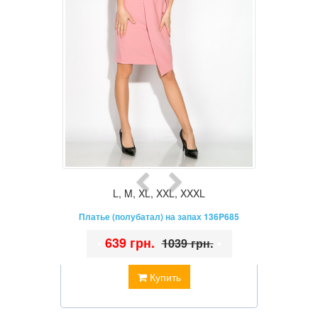
L
,
M
,
XL
,
XXL
,
XXXL
Платье (полубатал) на запах 136P685
•
639 грн.
•
1039 грн.
Купить