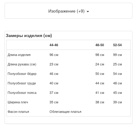
Изображение (+9)
Замеры изделия (см)
44-46
48-50
52-54
Длина изделия
96 см
98 см
99 см
Длина рукава (см)
23 см
24 см
25 см
Полуобхват бёдер
46 см
50 см
54 см
Полуобхват груди
40 см
44 см
48 см
Полуобхват пояса
37 см
41 см
45 см
Ширина плеч
35 см
38 см
39 см
Фасон платья
Облегающие платья