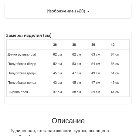
Изображение (+20)
Замеры изделия (см)
36
38
40
42
Длина рукава (см)
62 см
62 см
63 см
64 см
Полуобхват бёдер
52 см
53 см
54 см
56 см
Полуобхват груди
45 см
47 см
49 см
51 см
Полуобхват пояса
43 см
45 см
47 см
49 см
Ширина плеч
37 см
38 см
39 см
41 см
Описание
Удлиненная, стеганая женская куртка, оснащена