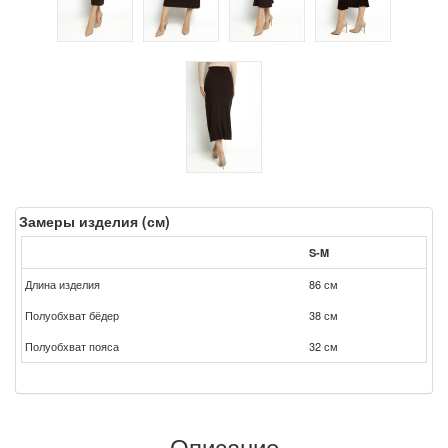
Замеры изделия (см)
S-M
Длина изделия
86 см
Полуобхват бёдер
38 см
Полуобхват пояса
32 см
Описание