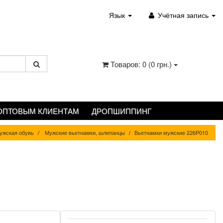
Язык
Учётная запись
Товаров: 0 (0 грн.)
ОПТОВЫМ КЛИЕНТАМ
ДРОПШИППИНГ
жская обувь
Мужские вьетнамки, шлепанцы
Вьетнамки мужские 226P010