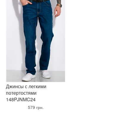
Джинсы с легкими
потертостями
148PJNMC24
•
579 грн.
•