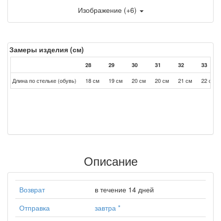
Изображение (+6)
Замеры изделия (см)
28
29
30
31
32
33
Длина по стельке (обувь)
18 см
19 см
20 см
20 см
21 см
22 см
Описание
Возврат
в течение 14 дней
Отправка
завтра
*