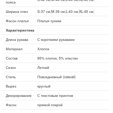
пояса
Ширина плеч
S-37 см;M-39 см;L-43 см;XL-45 см;
Фасон платья
Платья-туники
Характеристика
Длина рукава
С короткими рукавами
Материал
Хлопок
Состав
95% хлопок, 5% эластан
Сезон
Летний
Стиль
Повседневный (casual)
Вырез
круглый
Декорирование
С текстовым принтом
Фасон
прямой покрой