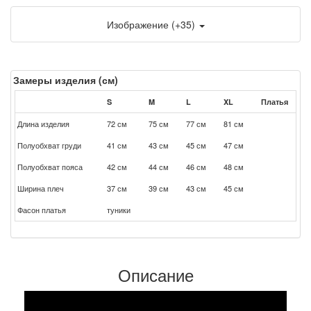
Изображение (+35)
Замеры изделия (см)
S
M
L
XL
Платья
Длина изделия
72 см
75 см
77 см
81 см
Полуобхват груди
41 см
43 см
45 см
47 см
Полуобхват пояса
42 см
44 см
46 см
48 см
Ширина плеч
37 см
39 см
43 см
45 см
Фасон платья
туники
Описание