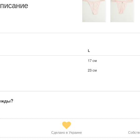
писание
L
17 см
23 см
дежды?
Сделано в Украине
Собств