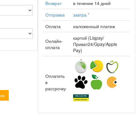
Возврат
в течение 14 дней
Отправка
завтра
*
Оплата
наложенный платеж
картой (Liqpay/
Онлайн-
Приват24/Gpay/Apple
оплата
Pay)
Оплатить
в
рассрочку
лик