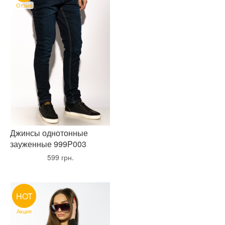
Отзыв
Джинсы однотонные
зауженные 999P003
•
599 грн.
•
HOT
Акция