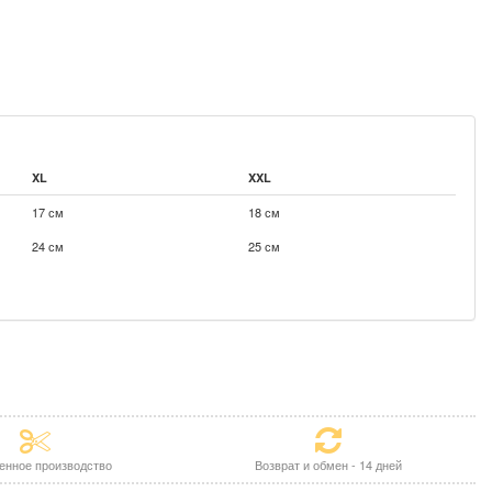
XL
XXL
17 см
18 см
24 см
25 см
енное производство
Возврат и обмен - 14 дней