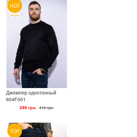
HOT
Акция
Джемпер однотонный
604F001
•
249 грн.
•
419 грн.
TOP