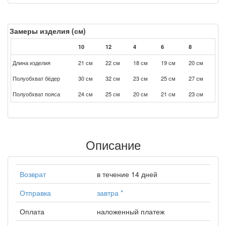
Замеры изделия (см)
10
12
4
6
8
Длина изделия
21 см
22 см
18 см
19 см
20 см
Полуобхват бёдер
30 см
32 см
23 см
25 см
27 см
Полуобхват пояса
24 см
25 см
20 см
21 см
23 см
Описание
Возврат
в течение 14 дней
Отправка
завтра
*
Оплата
наложенный платеж