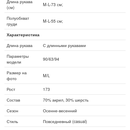
Длина рукава
M-L-73 см;
(см)
Полуобхват
M-L-55 см;
груди
Характеристика
Длина рукава
С длинными рукавами
Параметры
90/63/94
модели
Размер на
M/L
фото
Рост
173
Состав
70% акрил, 30% шерсть
Сезон
Осенне-весенний
Стиль
Повседневный (casual)