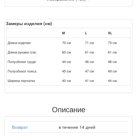
Замеры изделия (см)
M
L
XL
Длина изделия
70 см
71 см
73 см
Длина рукава (см)
60 см
61 см
61 см
Полуобхват груди
44 см
46 см
48 см
Полуобхват пояса
45 см
47 см
49 см
Ширина перчатки
40 см
41 см
44 см
Описание
Возврат
в течение 14 дней