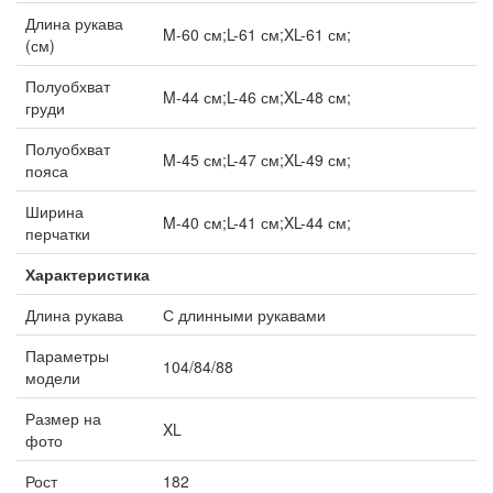
Длина рукава
M-60 см;L-61 см;XL-61 см;
(см)
Полуобхват
M-44 см;L-46 см;XL-48 см;
груди
Полуобхват
M-45 см;L-47 см;XL-49 см;
пояса
Ширина
M-40 см;L-41 см;XL-44 см;
перчатки
Характеристика
Длина рукава
С длинными рукавами
Параметры
104/84/88
модели
Размер на
XL
фото
Рост
182