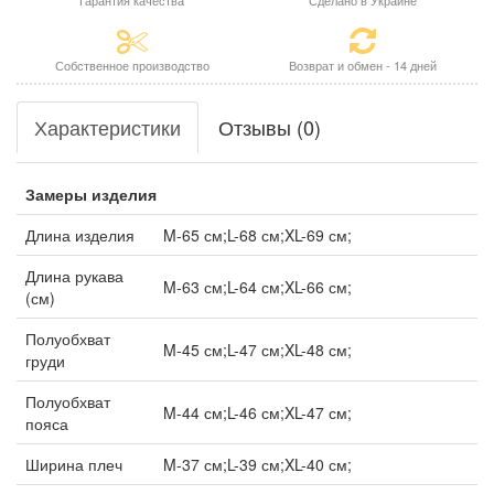
Гарантия качества
Сделано в Украине
Собственное производство
Возврат и обмен - 14 дней
Характеристики
Отзывы (0)
Замеры изделия
Длина изделия
M-65 см;L-68 см;XL-69 см;
Длина рукава
M-63 см;L-64 см;XL-66 см;
(см)
Полуобхват
M-45 см;L-47 см;XL-48 см;
груди
Полуобхват
M-44 см;L-46 см;XL-47 см;
пояса
Ширина плеч
M-37 см;L-39 см;XL-40 см;