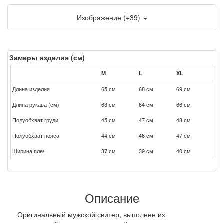
Изображение (+39)
Замеры изделия (см)
M
L
XL
Длина изделия
65 см
68 см
69 см
Длина рукава (см)
63 см
64 см
66 см
Полуобхват груди
45 см
47 см
48 см
Полуобхват пояса
44 см
46 см
47 см
Ширина плеч
37 см
39 см
40 см
Описание
Оригинальный мужской свитер, выполнен из