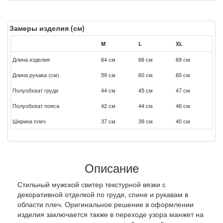
Замеры изделия (см)
M
L
XL
Длина изделия
64 см
66 см
69 см
Длина рукава (см)
59 см
60 см
60 см
Полуобхват груди
44 см
45 см
47 см
Полуобхват пояса
42 см
44 см
46 см
Ширина плеч
37 см
39 см
40 см
Описание
Стильный мужской свитер текстурной вязки с
декоративной отделкой по груди, спине и рукавам в
области плеч. Оригинальное решение в оформлении
изделия заключается также в переходе узора манжет на