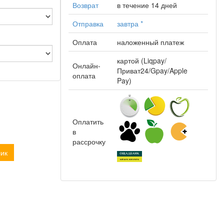
Возврат
в течение 14 дней
Отправка
завтра
*
Оплата
наложенный платеж
картой (Liqpay/
Онлайн-
Приват24/Gpay/Apple
оплата
Pay)
Оплатить
в
рассрочку
лик