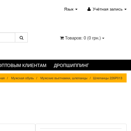
Язык
Учётная запись
Товаров: 0 (0 грн.)
ОПТОВЫМ КЛИЕНТАМ
ДРОПШИППИНГ
ная
Мужская обувь
Мужские вьетнамки, шлепанцы
Шлепанцы 226P013