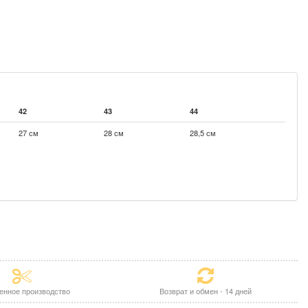
42
43
44
27 см
28 см
28,5 см
енное производство
Возврат и обмен - 14 дней