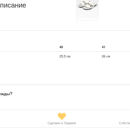
писание
40
41
25,5 см
26 см
дежды?
Сделано в Украине
Собств