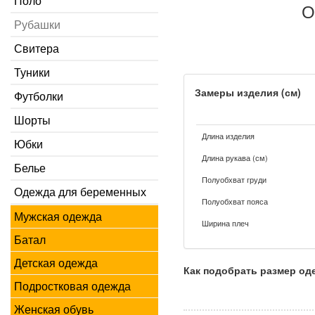
Поло
О
Рубашки
Свитера
Туники
Замеры изделия (см)
Футболки
Шорты
Длина изделия
Юбки
Длина рукава (см)
Белье
Полуобхват груди
Одежда для беременных
Полуобхват пояса
Мужская одежда
Ширина плеч
Батал
Детская одежда
Как подобрать размер о
Подростковая одежда
Женская обувь