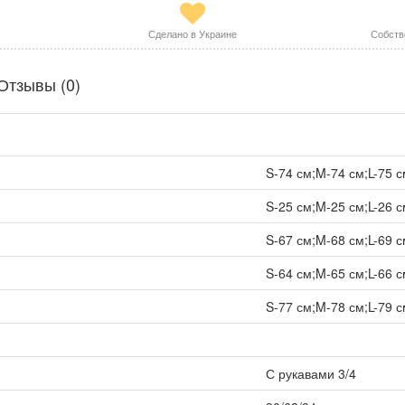
Сделано в Украине
Собств
Отзывы (0)
S-74 см;M-74 см;L-75 с
S-25 см;M-25 см;L-26 с
S-67 см;M-68 см;L-69 с
S-64 см;M-65 см;L-66 с
S-77 см;M-78 см;L-79 с
С рукавами 3/4