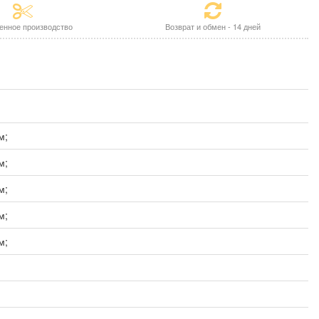
енное производство
Возврат и обмен - 14 дней
м;
м;
м;
м;
м;