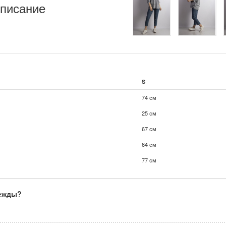
писание
S
74 см
25 см
67 см
64 см
77 см
дежды?