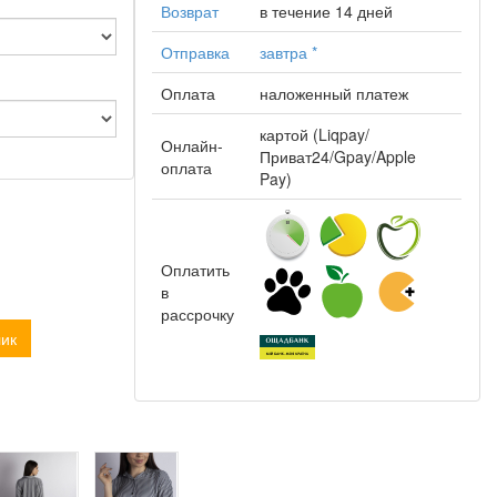
Возврат
в течение 14 дней
Отправка
завтра
*
Оплата
наложенный платеж
картой (Liqpay/
Онлайн-
Приват24/Gpay/Apple
оплата
Pay)
Оплатить
в
рассрочку
лик