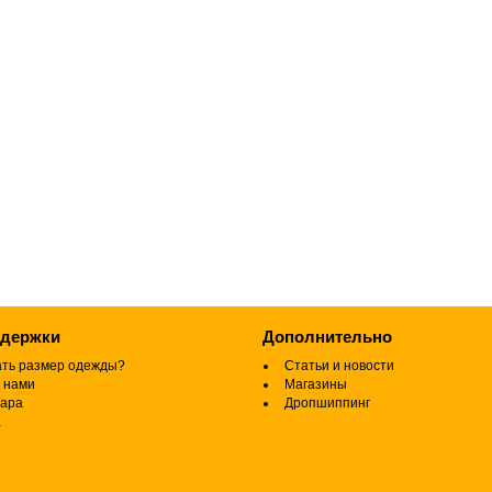
ддержки
Дополнительно
ать размер одежды?
Статьи и новости
 нами
Магазины
вара
Дропшиппинг
а