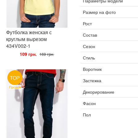
Параметры модели
Размер на фото
Рост
Футболка женская с
Состав
круглым вырезом
434V002-1
Сезон
•
109 грн.
•
169 грн.
Стиль
Воротник
TOP
Застежка
Продаж
Декорирование
Фасон
Пол