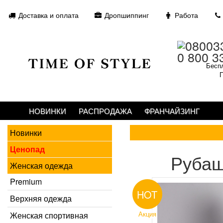
Доставка и оплата
Дропшиппинг
Работа
0 800 3
Беспл
П
НОВИНКИ
РАСПРОДАЖА
ФРАНЧАЙЗИНГ
Новинки
Ценопад
Рубаш
Женская одежда
Premium
HOT
Верхняя одежда
Акция
Женская спортивная