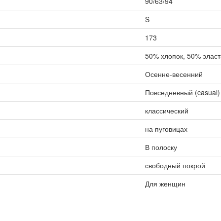
90/63/94
S
173
50% хлопок, 50% элас
Осенне-весенний
Повседневный (casual)
классический
на пуговицах
В полоску
свободный покрой
Для женщин