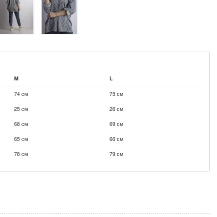
M
L
74 см
75 см
25 см
26 см
68 см
69 см
65 см
66 см
78 см
79 см