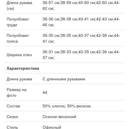
Длина рукава
36-57 см;38-59 см;40-60 см;42-60 см;44-
(см)
62 см;
Полуобхват
36-36 см;38-38 см;40-41 см;42-43 см;44-
груди
46 см;
Полуобхват
36-30 см;38-35 см;40-37 см;42-38 см;44-
пояса
41 см;
36-31 см;38-33 см;40-35 см;42-36 см;44-
Ширина плеч
37 см;
Характеристика
Длина рукава
С длинными рукавами
Размер на
44
фото
Состав
50% хлопок, 50% вискоза
Сезон
Осенне-весенний
Стиль
Офисный