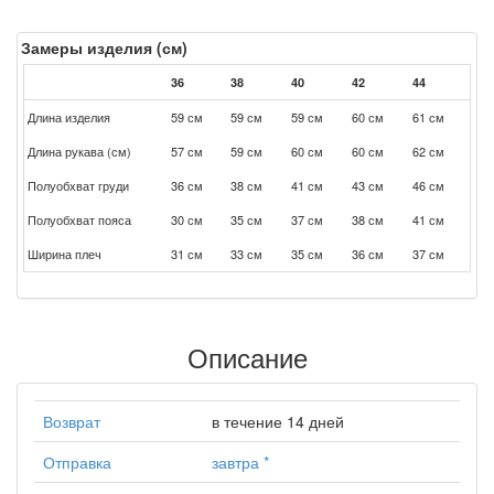
Замеры изделия (см)
36
38
40
42
44
Длина изделия
59 см
59 см
59 см
60 см
61 см
Длина рукава (см)
57 см
59 см
60 см
60 см
62 см
Полуобхват груди
36 см
38 см
41 см
43 см
46 см
Полуобхват пояса
30 см
35 см
37 см
38 см
41 см
Ширина плеч
31 см
33 см
35 см
36 см
37 см
Описание
Возврат
в течение 14 дней
Отправка
завтра
*