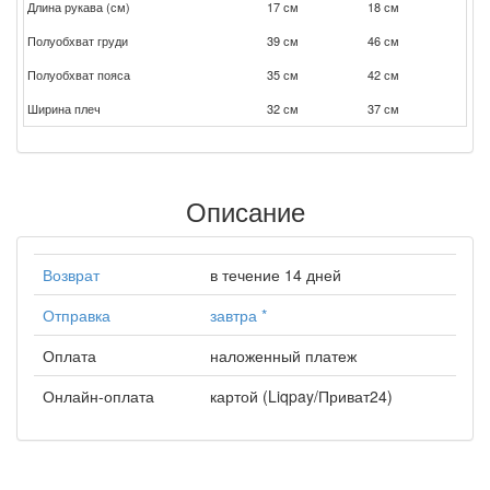
Длина рукава (см)
17 см
18 см
Полуобхват груди
39 см
46 см
Полуобхват пояса
35 см
42 см
Ширина плеч
32 см
37 см
Описание
Возврат
в течение 14 дней
Отправка
завтра
*
Оплата
наложенный платеж
Онлайн-оплата
картой (Liqpay/Приват24)