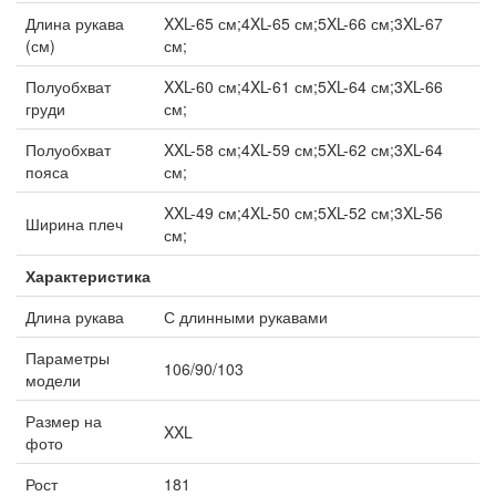
Длина рукава
XXL-65 см;4XL-65 см;5XL-66 см;3XL-67
(см)
см;
Полуобхват
XXL-60 см;4XL-61 см;5XL-64 см;3XL-66
груди
см;
Полуобхват
XXL-58 см;4XL-59 см;5XL-62 см;3XL-64
пояса
см;
XXL-49 см;4XL-50 см;5XL-52 см;3XL-56
Ширина плеч
см;
Характеристика
Длина рукава
С длинными рукавами
Параметры
106/90/103
модели
Размер на
XXL
фото
Рост
181