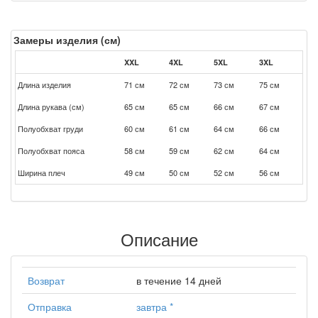
Замеры изделия (см)
XXL
4XL
5XL
3XL
Длина изделия
71 см
72 см
73 см
75 см
Длина рукава (см)
65 см
65 см
66 см
67 см
Полуобхват груди
60 см
61 см
64 см
66 см
Полуобхват пояса
58 см
59 см
62 см
64 см
Ширина плеч
49 см
50 см
52 см
56 см
Описание
Возврат
в течение 14 дней
Отправка
завтра
*