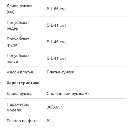
Длина рукава
S-L-66 см;
(см)
Полуобхват
S-L-41 см;
бёдер
Полуобхват
S-L-46 см;
груди
Полуобхват
S-L-41 см;
пояса
Фасон платья
Платья-туники
Характеристика
Длина рукава
С длинными рукавами
Параметры
90/63/94
модели
Размер на фото
S/L