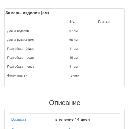
Замеры изделия (см)
S-L
Платья
Длина изделия
97 см
Длина рукава (см)
66 см
Полуобхват бёдер
41 см
Полуобхват груди
46 см
Полуобхват пояса
41 см
Фасон платья
туники
Описание
Возврат
в течение 14 дней