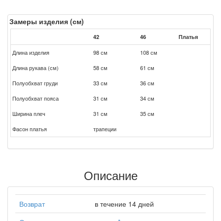
Замеры изделия (см)
42
46
Платья
Длина изделия
98 см
108 см
Длина рукава (см)
58 см
61 см
Полуобхват груди
33 см
36 см
Полуобхват пояса
31 см
34 см
Ширина плеч
31 см
35 см
Фасон платья
трапеции
Описание
Возврат
в течение 14 дней