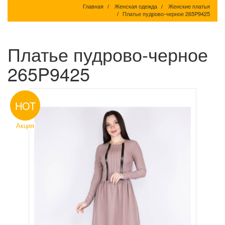
Главная
Женская одежда
Женские платья
Платье пудрово-черное 265P9425
Платье пудрово-черное
265P9425
HOT
Акция