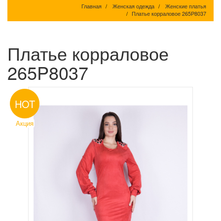
Главная
Женская одежда
Женские платья
Платье корраловое 265P8037
Платье корраловое
265P8037
HOT
Акция