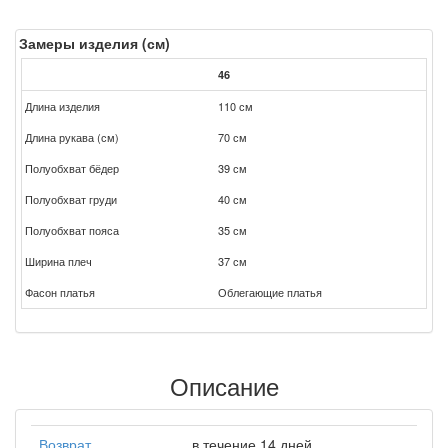
Замеры изделия (см)
46
Длина изделия
110 см
Длина рукава (см)
70 см
Полуобхват бёдер
39 см
Полуобхват груди
40 см
Полуобхват пояса
35 см
Ширина плеч
37 см
Фасон платья
Облегающие платья
Описание
Возврат
в течение 14 дней