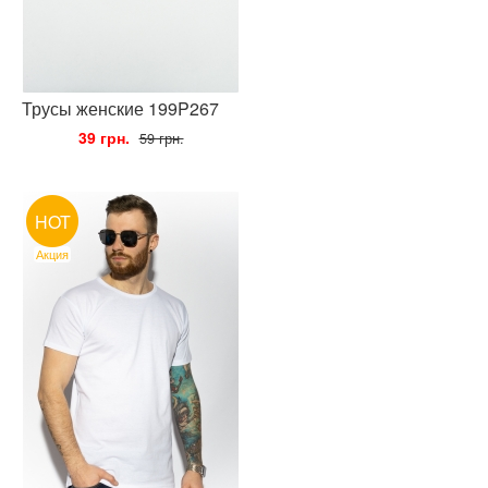
Трусы женские 199P267
•
39 грн.
•
59 грн.
HOT
Акция