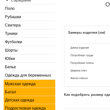
О
Поло
Рубашки
Свитера
Замеры изделия (см)
Туники
Футболки
Длина изделия
Шорты
Полуобхват груди
Юбки
Полуобхват пояса
Белье
Ширина плеч
Одежда для беременных
Фасон платья
Мужская одежда
Батал
Как подобрать размер о
Детская одежда
Подростковая одежда