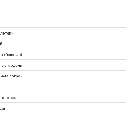
-летний
й
и (боковая)
ные модели
нный покрой
 тянется.
щин