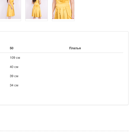
50
Платья
109 см
40 см
39 см
34 см