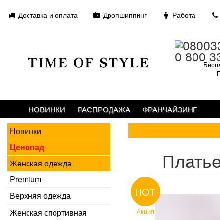
Доставка и оплата
Дропшиппинг
Работа
0 800 3
Беспл
П
НОВИНКИ
РАСПРОДАЖА
ФРАНЧАЙЗИНГ
Новинки
Ценопад
Платье
Женская одежда
Premium
HOT
Верхняя одежда
Акция
Женская спортивная