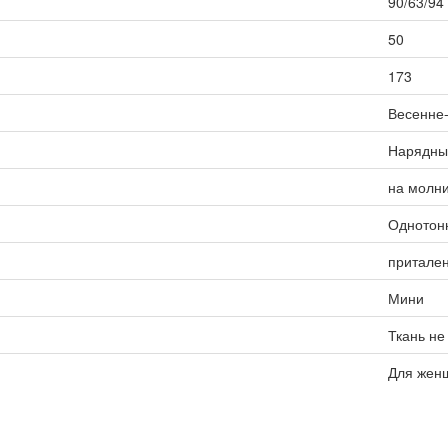
90/63/94
50
173
Весенне
Нарядны
на молни
Однотон
притале
Мини
Ткань не
Для жен