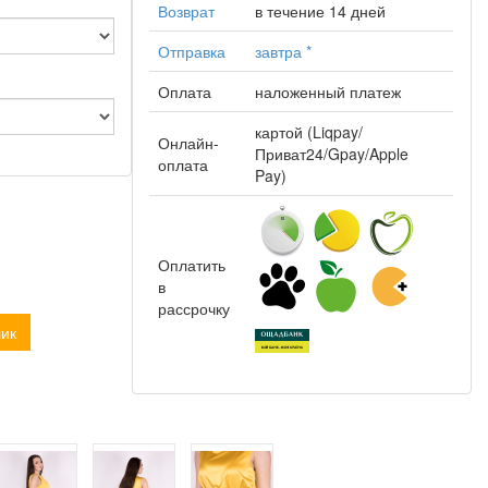
Возврат
в течение 14 дней
Отправка
завтра
*
Оплата
наложенный платеж
картой (Liqpay/
Онлайн-
Приват24/Gpay/Apple
оплата
Pay)
Оплатить
в
рассрочку
лик