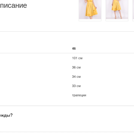
писание
46
101 см
36 см
34 см
33 см
трапеции
дежды?