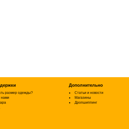
ддержки
Дополнительно
ать размер одежды?
Статьи и новости
 нами
Магазины
вара
Дропшиппинг
а